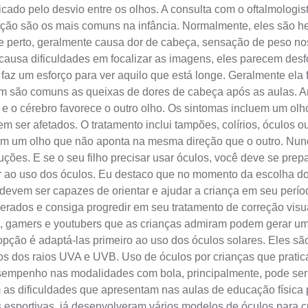
cado pelo desvio entre os olhos. A consulta com o oftalmologist
ção são os mais comuns na infância. Normalmente, eles são here
e perto, geralmente causa dor de cabeça, sensação de peso nos
e causa dificuldades em focalizar as imagens, eles parecem de
faz um esforço para ver aquilo que está longe. Geralmente ela 
ém são comuns as queixas de dores de cabeça após as aulas. Am
e o cérebro favorece o outro olho. Os sintomas incluem um olh
er afetados. O tratamento inclui tampões, colírios, óculos ou l
m um olho que não aponta na mesma direção que o outro. Nunca
luções. E se o seu filho precisar usar óculos, você deve se pre
r ao uso dos óculos. Eu destaco que no momento da escolha dos 
 devem ser capazes de orientar e ajudar a criança em seu perío
rados e consiga progredir em seu tratamento de correção visual
, gamers e youtubers que as crianças admiram podem gerar uma i
opção é adaptá-las primeiro ao uso dos óculos solares. Eles sã
os dos raios UVA e UVB. Uso de óculos por crianças que prati
empenho nas modalidades com bola, principalmente, pode ser p
 as dificuldades que apresentam nas aulas de educação física 
s esportivas, já desenvolveram vários modelos de óculos para