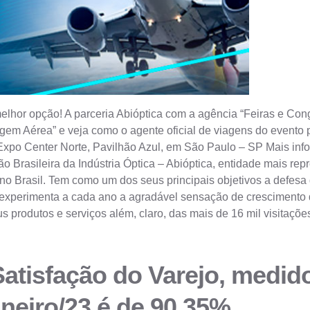
elhor opção! A parceria Abióptica com a agência “Feiras e Cong
em Aérea” e veja como o agente oficial de viagens do evento 
o Expo Center Norte, Pavilhão Azul, em São Paulo – SP Mais in
Brasileira da Indústria Óptica – Abióptica, entidade mais repres
o Brasil. Tem como um dos seus principais objetivos a defesa d
ca experimenta a cada ano a agradável sensação de cresciment
 produtos e serviços além, claro, das mais de 16 mil visitaçõ
Satisfação do Varejo, medid
aneiro/23 é de 90,35%