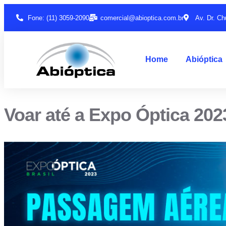
Fone: (11) 3059-2090
comercial@abioptica.com.br
Av. Dr. Ch
Home
Abióptica
Voar até a Expo Óptica 202