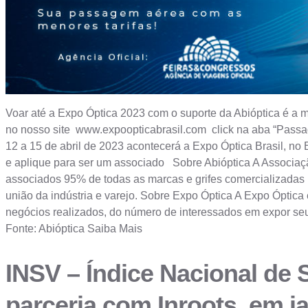
Voar até a Expo Óptica 2023 com o suporte da Abióptica é a m
no nosso site www.expoopticabrasil.com click na aba “Passag
12 a 15 de abril de 2023 acontecerá a Expo Óptica Brasil, n
e aplique para ser um associado Sobre Abióptica A Associação 
associados 95% de todas as marcas e grifes comercializadas n
união da indústria e varejo. Sobre Expo Óptica A Expo Ópti
negócios realizados, do número de interessados em expor seus
Fonte: Abióptica Saiba Mais
INSV – Índice Nacional de 
parceria com Inroots, em j