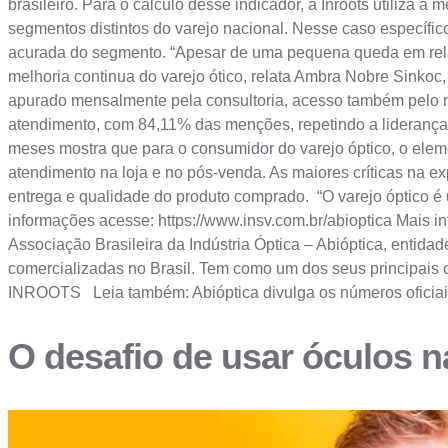
brasileiro. Para o cálculo desse indicador, a Inroots utiliza
segmentos distintos do varejo nacional. Nesse caso específic
acurada do segmento. “Apesar de uma pequena queda em relaçã
melhoria continua do varejo ótico, relata Ambra Nobre Sinkoc
apurado mensalmente pela consultoria, acesso também pelo no
atendimento, com 84,11% das menções, repetindo a liderança 
meses mostra que para o consumidor do varejo óptico, o elem
atendimento na loja e no pós-venda. As maiores críticas na 
entrega e qualidade do produto comprado. “O varejo óptico é
informações acesse: https://www.insv.com.br/abioptica Mais 
Associação Brasileira da Indústria Óptica – Abióptica, entidad
comercializadas no Brasil. Tem como um dos seus principais obj
INROOTS Leia também: Abióptica divulga os números oficiais
O desafio de usar óculos na