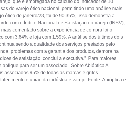
 Varejo, que é empregada no cálculo do indicador de 10
esas do varejo ótico nacional, permitindo uma análise mais
 ótico de janeiro/23, foi de 90,35%, isso demonstra a
cordo com o Índice Nacional de Satisfação do Varejo (INSV),
a mais comentado sobre a experiência de compra foi o
o com 3,64% e loja com 1,59%. A análise dos últimos dois
ontinua sendo a qualidade dos serviços prestados pelo
venda, problemas com a garantia dos produtos, demora na
ces de satisfação, conclui a executiva.” Para maiores
 aplique para ser um associado Sobre Abióptica A
seus associados 95% de todas as marcas e grifes
alecimento e união da indústria e varejo. Fonte: Abióptica e