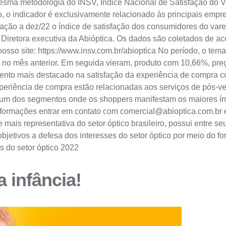
 a mesma metodologia do INSV, Índice Nacional de Satisfação do
o, o indicador é exclusivamente relacionado às principais empr
o a dez/22 o índice de satisfação dos consumidores do varejo
, Diretora executiva da Abióptica. Os dados são coletados de a
sso site: https://www.insv.com.br/abioptica No período, o tem
no mês anterior. Em seguida vieram, produto com 10,66%, preç
ento mais destacado na satisfação da experiência de compra c
experiência de compra estão relacionadas aos serviços de pós-
 um dos segmentos onde os shoppers manifestam os maiores índi
informações entrar em contato com
comercial@abioptica.com.br
e
e mais representativa do setor óptico brasileiro, possui entre 
etivos a defesa dos interesses do setor óptico por meio do fort
 do setor óptico 2022
 infância!