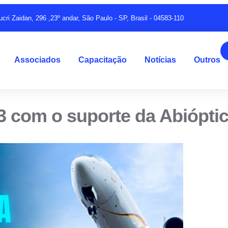
ucri Zaidan, 296 ,23º andar, São Paulo - SP, Brasil - 04583-110
Associados
Capacitação
Notícias
Outros
3 com o suporte da Abiópti