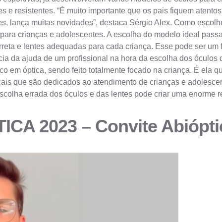
s e resistentes. “É muito importante que os pais fiquem atento
, lança muitas novidades”, destaca Sérgio Alex. Como escolher
ara crianças e adolescentes. A escolha do modelo ideal passa 
rreta e lentes adequadas para cada criança. Esse pode ser um 
ia da ajuda de um profissional na hora da escolha dos óculos d
o em óptica, sendo feito totalmente focado na criança. É ela q
cais que são dedicados ao atendimento de crianças e adolesce
scolha errada dos óculos e das lentes pode criar uma enorme re
A 2023 – Convite Abiópti