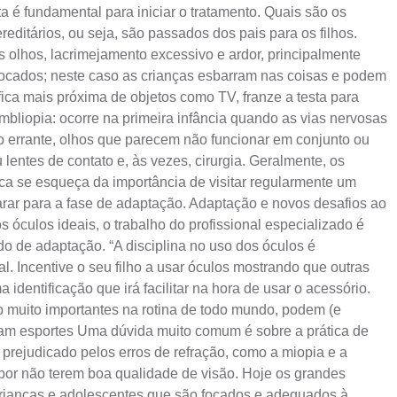
a é fundamental para iniciar o tratamento. Quais são os
ditários, ou seja, são passados dos pais para os filhos.
 olhos, lacrimejamento excessivo e ardor, principalmente
sfocados; neste caso as crianças esbarram nas coisas e podem
fica mais próxima de objetos como TV, franze a testa para
bliopia: ocorre na primeira infância quando as vias nervosas
o errante, olhos que parecem não funcionar em conjunto ou
entes de contato e, às vezes, cirurgia. Geralmente, os
 se esqueça da importância de visitar regularmente um
parar para a fase de adaptação. Adaptação e novos desafios ao
óculos ideais, o trabalho do profissional especializado é
do de adaptação. “A disciplina no uso dos óculos é
. Incentive o seu filho a usar óculos mostrando que outras
dentificação que irá facilitar na hora de usar o acessório.
o muito importantes na rotina de todo mundo, podem (e
cam esportes Uma dúvida muito comum é sobre a prática de
rejudicado pelos erros de refração, como a miopia e a
por não terem boa qualidade de visão. Hoje os grandes
 crianças e adolescentes que são focados e adequados à