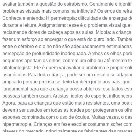
avaliar também a questão do estrabismo. Geralmente é identifi
problemas visuais mais comuns na infância? Os erros de refra
Conheça e entenda: Hipermetropia: dificuldade de enxergar d
durante a leitura. Astigmatismo: esse é o problema visual qu
reclamar de dores de cabeça após as aulas. Miopia: a criança 
fazer um esforço ao enxergar o que está do outro lado. Tamb
entre o cérebro e o olho não são adequadamente estimuladas 
percepção de profundidade inadequada. Ambos os olhos podem s
pequenos apertam os olhos, cobrem um olho ou até mesmo te
oftalmologista. Ele é quem vai avaliar o problema e propor so
usar óculos Para toda criança, pode ser um desafio se adapta
ampliado porque precisa ser feito também junto aos pais, que
fundamental para que a criança possa obter os resultados espe
pessoas também usam. Artistas, ídolos do esporte, influencers
Agora, para as crianças que estão mais resistentes, uma boa 
devem) ser usados em todas as idades por protegerem os olh
esportes combinada com o uso de óculos. Muitas vezes, o des
hipermetropia. Crianças em fase escolar costumam sofrer com
players do mercado, principalmente os fabricantes das marca