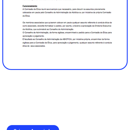
Junte-se a Abióptica, a mais
representativa instituição do setor óptico
brasileiro