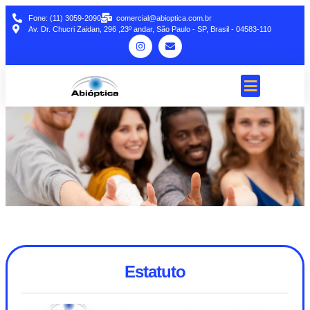
Fone: (11) 3059-2090
comercial@abioptica.com.br
Av. Dr. Chucri Zaidan, 296 ,23º andar, São Paulo - SP, Brasil - 04583-110
Estatuto