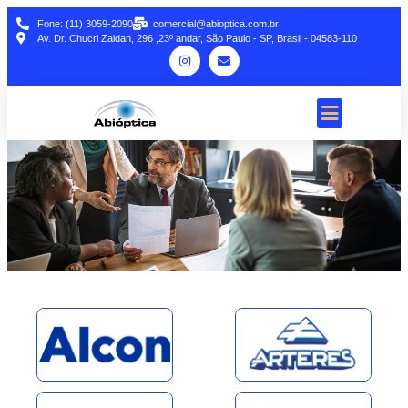
Fone: (11) 3059-2090
comercial@abioptica.com.br
Av. Dr. Chucri Zaidan, 296 ,23º andar, São Paulo - SP, Brasil - 04583-110