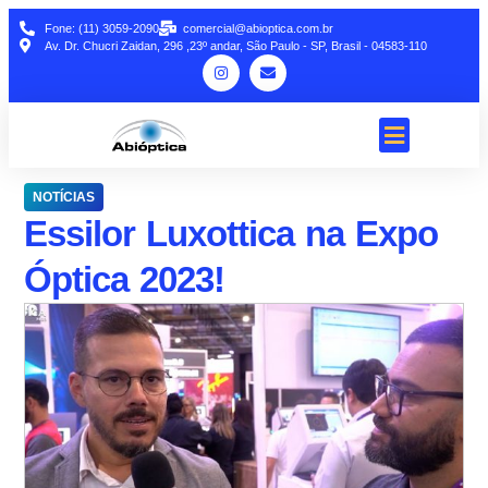
Fone: (11) 3059-2090
comercial@abioptica.com.br
Av. Dr. Chucri Zaidan, 296 ,23º andar, São Paulo - SP, Brasil - 04583-110
NOTÍCIAS
Essilor Luxottica na Expo
Óptica 2023!