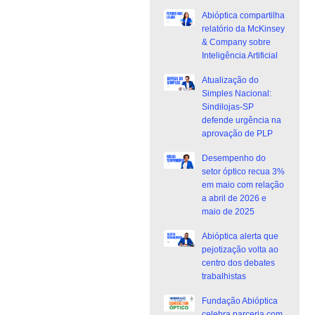
Abióptica compartilha
relatório da McKinsey
& Company sobre
Inteligência Artificial
Atualização do
Simples Nacional:
Sindilojas-SP
defende urgência na
aprovação de PLP
Desempenho do
setor óptico recua 3%
em maio com relação
a abril de 2026 e
maio de 2025
Abióptica alerta que
pejotização volta ao
centro dos debates
trabalhistas
Fundação Abióptica
celebra parceria com