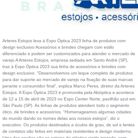
Arteres Estojos leva à Expo Óptica 2023 linha de produtos com
design exclusivo Acessórios e brindes chegam com estilo
diferenciado e podem ser customizados para atender o mercado de
varejo A Arteres Estojos, empresa sediada em Santo André (SP),
traz à Expo Óptica 2023 sua linha de acessórios e brindes com
design exclusivo. “Desenvolvemos um leque completo de produtos
para dar suporte ao mercado de varejo na fixação de suas marcas
perante o consumidor final”, explica Marco Peres, diretor da Arteres
Estojos. A Expo Óptica 2023 é promovida pela Abióptica e acontece
de 12 a 15 de abril de 2023 no Expo Center Norte, pavilhão azul em
São Paulo (SP). As linhas de produtos atendem todo o segmento
ótico, de brindes e acessórios. “Homenageamos algumas cidades
do mundo dando os nomes delas aos nossos estojos”, diz o
executivo. Os produtos destinados a óculos de grau, de sol e lentes
de contatos são feitos em materiais resistentes e design moderno.
Uma das opções são os estojos de plástico rígido injetado, com