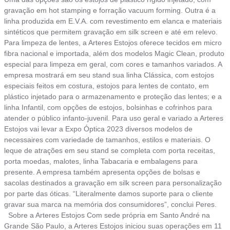
gravação em hot stamping e forração vacuum forming. Outra é a
linha produzida em E.V.A. com revestimento em elanca e materiais
sintéticos que permitem gravação em silk screen e até em relevo.
Para limpeza de lentes, a Arteres Estojos oferece tecidos em micro
fibra nacional e importada, além dos modelos Magic Clean, produto
especial para limpeza em geral, com cores e tamanhos variados. A
empresa mostrará em seu stand sua linha Clássica, com estojos
especiais feitos em costura, estojos para lentes de contato, em
plástico injetado para o armazenamento e proteção das lentes; e a
linha Infantil, com opções de estojos, bolsinhas e cofrinhos para
atender o público infanto-juvenil. Para uso geral e variado a Arteres
Estojos vai levar a Expo Óptica 2023 diversos modelos de
necessaires com variedade de tamanhos, estilos e materiais. O
leque de atrações em seu stand se completa com porta receitas,
porta moedas, malotes, linha Tabacaria e embalagens para
presente. A empresa também apresenta opções de bolsas e
sacolas destinados a gravação em silk screen para personalização
por parte das óticas. “Literalmente damos suporte para o cliente
gravar sua marca na memória dos consumidores”, conclui Peres.
Sobre a Arteres Estojos Com sede própria em Santo André na
Grande São Paulo, a Arteres Estojos iniciou suas operações em 11