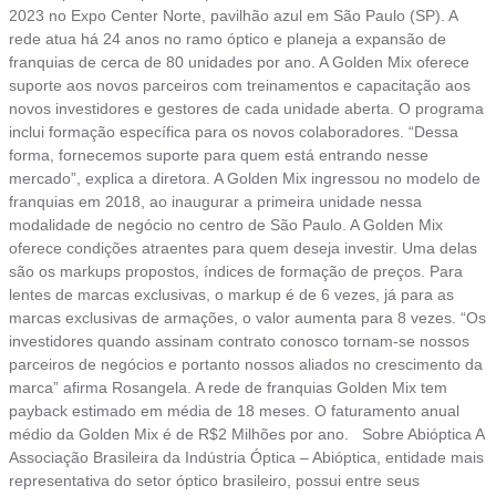
2023 no Expo Center Norte, pavilhão azul em São Paulo (SP). A
rede atua há 24 anos no ramo óptico e planeja a expansão de
franquias de cerca de 80 unidades por ano. A Golden Mix oferece
suporte aos novos parceiros com treinamentos e capacitação aos
novos investidores e gestores de cada unidade aberta. O programa
inclui formação específica para os novos colaboradores. “Dessa
forma, fornecemos suporte para quem está entrando nesse
mercado”, explica a diretora. A Golden Mix ingressou no modelo de
franquias em 2018, ao inaugurar a primeira unidade nessa
modalidade de negócio no centro de São Paulo. A Golden Mix
oferece condições atraentes para quem deseja investir. Uma delas
são os markups propostos, índices de formação de preços. Para
lentes de marcas exclusivas, o markup é de 6 vezes, já para as
marcas exclusivas de armações, o valor aumenta para 8 vezes. “Os
investidores quando assinam contrato conosco tornam-se nossos
parceiros de negócios e portanto nossos aliados no crescimento da
marca” afirma Rosangela. A rede de franquias Golden Mix tem
payback estimado em média de 18 meses. O faturamento anual
médio da Golden Mix é de R$2 Milhões por ano. Sobre Abióptica A
Associação Brasileira da Indústria Óptica – Abióptica, entidade mais
representativa do setor óptico brasileiro, possui entre seus