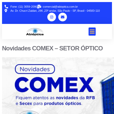
Fone: (11) 3059-2090
comercial@abioptica.com.br
Av. Dr. Chucri Zaidan, 296 ,23º andar, São Paulo - SP, Brasil - 04583-110
Novidades COMEX – SETOR ÓPTICO