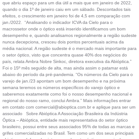
que abriu espaço para um dia útil a mais que em janeiro de 2022,
quando o dia 1º de janeiro caiu em um sábado. Descontados tais
efeitos, o crescimento em janeiro foi de 4,5 em comparação com
jan./2022. “Analisando o indicador ICVA da Cielo para o
macrossetor onde o óptico está inserido identificamos um bom
desempenho e, quando analisamos regionalmente a região sudeste
nunca decepciona, cresceu dois pontos percentuais acima da
média nacional. A região sudeste é o mercado mais importante para
o setor óptico, visto que concentra quase 40% dos negócios do
país, relata Ambra Nobre Sinkoc, diretora executiva da Abióptica.”
Foi o 15º mês seguido de alta, mas ainda assim o patamar está
abaixo do período da pré-pandemia. “Os números da Cielo para o
varejo de jan./23 apontam um bom desempenho e na próxima
semana teremos os números específicos do varejo óptico e
saberemos exatamente como foi o nosso desempenho nacional e
regional do nosso ramo, conclui Ambra.” Mais informações entrar
em contato com
comercial@abioptica.com.br
e aplique para ser um
associado Sobre Abióptica A Associação Brasileira da Indústria
Óptica – Abióptica, entidade mais representativa do setor óptico
brasileiro, possui entre seus associados 95% de todas as marcas e
grifes comercializadas no Brasil. Tem como um dos seus principais