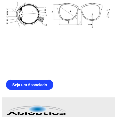
Junte-se a Abióptica, a mais
representativa instituição do setor óptico
brasileiro
Seja um Associado