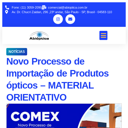
Fone: (11) 3059-2090
comercial@abioptica.com.br
Av. Dr. Chucri Zaidan, 296 ,23º andar, São Paulo - SP, Brasil - 04583-110
NOTÍCIAS
Novo Processo de
Importação de Produtos
ópticos – MATERIAL
ORIENTATIVO