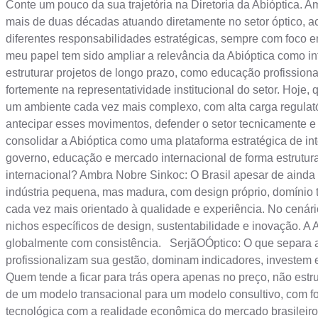
Conte um pouco da sua trajetória na Diretoria da Abióptica. A
mais de duas décadas atuando diretamente no setor óptico, ac
diferentes responsabilidades estratégicas, sempre com foco em
meu papel tem sido ampliar a relevância da Abióptica como int
estruturar projetos de longo prazo, como educação profission
fortemente na representatividade institucional do setor. Hoje, 
um ambiente cada vez mais complexo, com alta carga regulató
antecipar esses movimentos, defender o setor tecnicamente e 
consolidar a Abióptica como uma plataforma estratégica de inte
governo, educação e mercado internacional de forma estrutu
internacional? Ambra Nobre Sinkoc: O Brasil apesar de ainda
indústria pequena, mas madura, com design próprio, domínio té
cada vez mais orientado à qualidade e experiência. No cenár
nichos específicos de design, sustentabilidade e inovação. A 
globalmente com consistência. SerjãOÓptico: O que separa as
profissionalizam sua gestão, dominam indicadores, investem 
Quem tende a ficar para trás opera apenas no preço, não estrut
de um modelo transacional para um modelo consultivo, com foc
tecnológica com a realidade econômica do mercado brasileiro