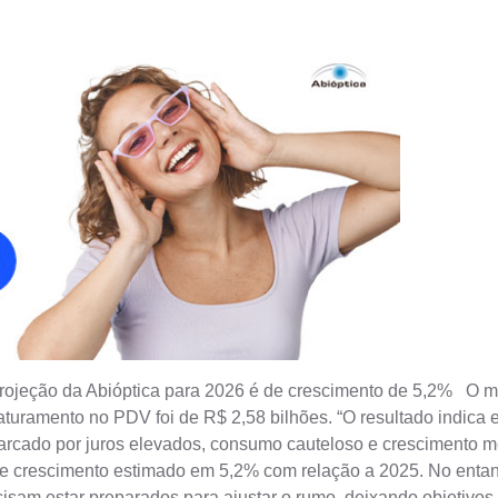
Projeção da Abióptica para 2026 é de crescimento de 5,2% O m
turamento no PDV foi de R$ 2,58 bilhões. “O resultado indica e
rcado por juros elevados, consumo cauteloso e crescimento mo
 de crescimento estimado em 5,2% com relação a 2025. No enta
ecisam estar preparados para ajustar o rumo, deixando objeti