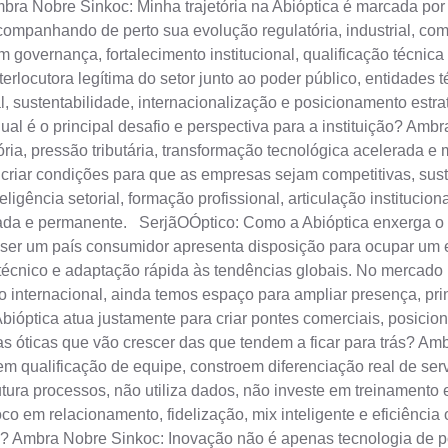
mbra Nobre Sinkoc: Minha trajetória na Abióptica é marcada por 
ompanhando de perto sua evolução regulatória, industrial, com
 governança, fortalecimento institucional, qualificação técnica 
erlocutora legítima do setor junto ao poder público, entidades 
al, sustentabilidade, internacionalização e posicionamento est
qual é o principal desafio e perspectiva para a instituição? Amb
ria, pressão tributária, transformação tecnológica acelerada
criar condições para que as empresas sejam competitivas, sust
ligência setorial, formação profissional, articulação institucio
rada e permanente. SerjãOÓptico: Como a Abióptica enxerga o 
 ser um país consumidor apresenta disposição para ocupar um 
cnico e adaptação rápida às tendências globais. No mercado int
io internacional, ainda temos espaço para ampliar presença, 
Abióptica atua justamente para criar pontes comerciais, posicio
 óticas que vão crescer das que tendem a ficar para trás? Am
em qualificação de equipe, constroem diferenciação real de ser
ura processos, não utiliza dados, não investe em treinamento e 
o em relacionamento, fidelização, mix inteligente e eficiênci
? Ambra Nobre Sinkoc: Inovação não é apenas tecnologia de po