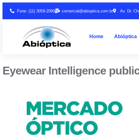
Fone: (11) 3059-2090
comercial@abioptica.com.br
Av. Dr. Ch
Home
Abióptica
Eyewear Intelligence publi