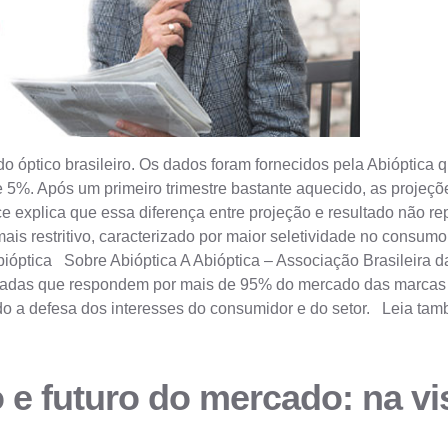
o óptico brasileiro. Os dados foram fornecidos pela Abióptica 
 de 5%. Após um primeiro trimestre bastante aquecido, as proje
 explica que essa diferença entre projeção e resultado não repr
 restritivo, caracterizado por maior seletividade no consumo, r
ióptica Sobre Abióptica A Abióptica – Associação Brasileira d
iadas que respondem por mais de 95% do mercado das marcas c
endo a defesa dos interesses do consumidor e do setor. Leia ta
o e futuro do mercado: na v