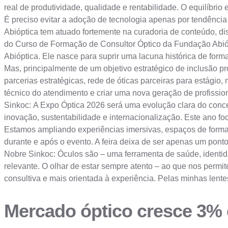
real de produtividade, qualidade e rentabilidade. O equilíbrio
É preciso evitar a adoção de tecnologia apenas por tendênci
Abióptica tem atuado fortemente na curadoria de conteúdo, d
do Curso de Formação de Consultor Óptico da Fundação Abióp
Abióptica. Ele nasce para suprir uma lacuna histórica de form
Mas, principalmente de um objetivo estratégico de inclusão pr
parcerias estratégicas, rede de óticas parceiras para estági
técnico do atendimento e criar uma nova geração de profissi
Sinkoc: A Expo Óptica 2026 será uma evolução clara do conce
inovação, sustentabilidade e internacionalização. Este ano fo
Estamos ampliando experiências imersivas, espaços de formaçã
durante e após o evento. A feira deixa de ser apenas um pont
Nobre Sinkoc: Óculos são – uma ferramenta de saúde, identid
relevante. O olhar de estar sempre atento – ao que nos permite 
consultiva e mais orientada à experiência. Pelas minhas lent
Mercado óptico cresce 3% e