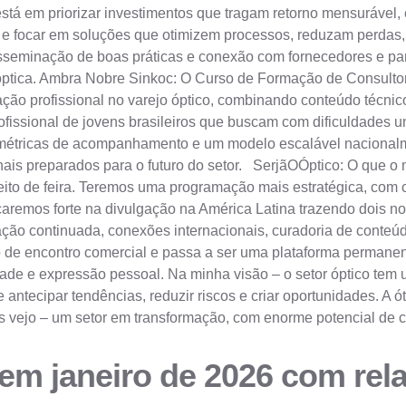
 está em priorizar investimentos que tragam retorno mensurável, 
a e focar em soluções que otimizem processos, reduzam perdas
isseminação de boas práticas e conexão com fornecedores e pa
tica. Ambra Nobre Sinkoc: O Curso de Formação de Consultor 
ação profissional no varejo óptico, combinando conteúdo técnico
ofissional de jovens brasileiros que buscam com dificuldades u
o, métricas de acompanhamento e um modelo escalável nacionalme
onais preparados para o futuro do setor. SerjãOÓptico: O que
ito de feira. Teremos uma programação mais estratégica, com co
caremos forte na divulgação na América Latina trazendo dois nov
o continuada, conexões internacionais, curadoria de conteúdo 
o de encontro comercial e passa a ser uma plataforma permanen
ade e expressão pessoal. Na minha visão – o setor óptico tem 
antecipar tendências, reduzir riscos e criar oportunidades. A ótic
es vejo – um setor em transformação, com enorme potencial de 
m janeiro de 2026 com rela