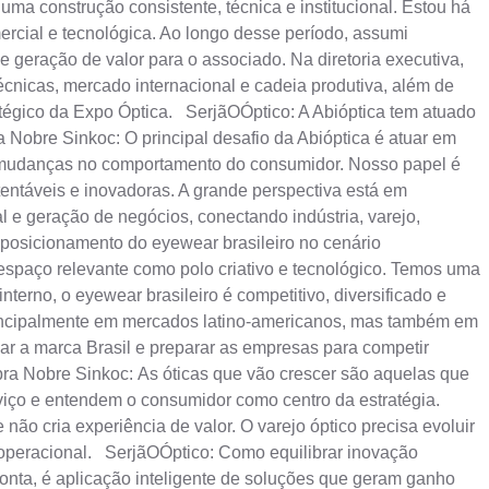
uma construção consistente, técnica e institucional. Estou há
ercial e tecnológica. Ao longo desse período, assumi
e geração de valor para o associado. Na diretoria executiva,
técnicas, mercado internacional e cadeia produtiva, além de
ratégico da Expo Óptica. SerjãOÓptico: A Abióptica tem atuado
ra Nobre Sinkoc: O principal desafio da Abióptica é atuar em
 e mudanças no comportamento do consumidor. Nosso papel é
entáveis e inovadoras. A grande perspectiva está em
nal e geração de negócios, conectando indústria, varejo,
posicionamento do eyewear brasileiro no cenário
espaço relevante como polo criativo e tecnológico. Temos uma
erno, o eyewear brasileiro é competitivo, diversificado e
principalmente em mercados latino-americanos, mas também em
nar a marca Brasil e preparar as empresas para competir
bra Nobre Sinkoc: As óticas que vão crescer são aquelas que
viço e entendem o consumidor como centro da estratégia.
não cria experiência de valor. O varejo óptico precisa evoluir
a operacional. SerjãOÓptico: Como equilibrar inovação
nta, é aplicação inteligente de soluções que geram ganho