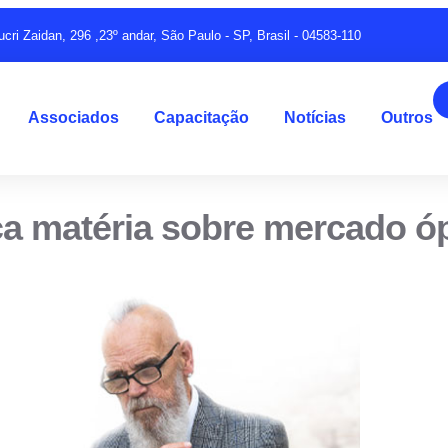
ucri Zaidan, 296 ,23º andar, São Paulo - SP, Brasil - 04583-110
Associados
Capacitação
Notícias
Outros
ca matéria sobre mercado ópt