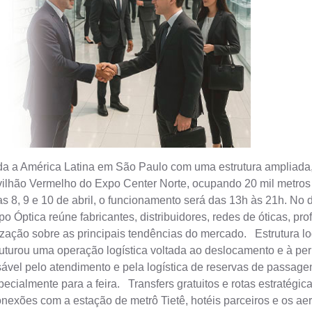
da a América Latina em São Paulo com uma estrutura ampliada, c
Pavilhão Vermelho do Expo Center Norte, ocupando 20 mil metro
s 8, 9 e 10 de abril, o funcionamento será das 13h às 21h. No di
o Óptica reúne fabricantes, distribuidores, redes de óticas, pr
ção sobre as principais tendências do mercado. Estrutura logíst
struturou uma operação logística voltada ao deslocamento e à p
 pelo atendimento e pela logística de reservas de passagens
ecialmente para a feira. Transfers gratuitos e rotas estratégic
conexões com a estação de metrô Tietê, hotéis parceiros e os 