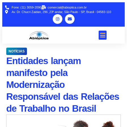
Fone: (11) 3059-2090
comercial@abioptica.com.br
Av. Dr. Chucri Zaidan, 296 ,23º andar, São Paulo - SP, Brasil - 04583-110
NOTÍCIAS
Entidades lançam
manifesto pela
Modernização
Responsável das Relações
de Trabalho no Brasil