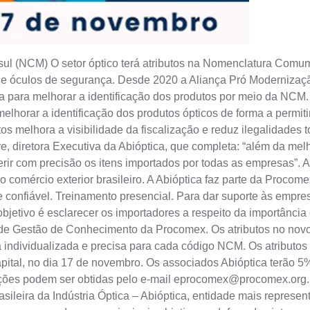
sul (NCM) O setor óptico terá atributos na Nomenclatura Comu
to e óculos de segurança. Desde 2020 a Aliança Pró Modernizaç
ha para melhorar a identificação dos produtos por meio da NCM. 
melhorar a identificação dos produtos ópticos de forma a permitir
os melhora a visibilidade da fiscalização e reduz ilegalidade
re, diretora Executiva da Abióptica, que completa: “além da mel
erir com precisão os itens importados por todas as empresas”. 
o comércio exterior brasileiro. A Abióptica faz parte da Procomex
e confiável. Treinamento presencial. Para dar suporte às emp
bjetivo é esclarecer os importadores a respeito da importância
a de Gestão de Conhecimento da Procomex. Os atributos no nov
a individualizada e precisa para cada código NCM. Os atributo
capital, no dia 17 de novembro. Os associados Abióptica terão 
ções podem ser obtidas pelo e-mail
eprocomex@procomex.org.
ileira da Indústria Óptica – Abióptica, entidade mais representa