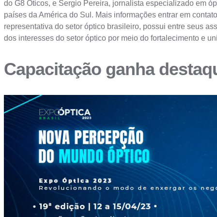
do G8 Óticos, e Sergio Pereira, jornalista especializado em óp
países da América do Sul. Mais informações entrar em conta
representativa do setor óptico brasileiro, possui entre seus 
dos interesses do setor óptico por meio do fortalecimento e 
Capacitação ganha destaq