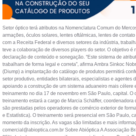
Setor óptico terá atributos na Nomenclatura Comum do Merco
armações, óculos solares, lentes oftálmicas, lentes de conta
com a Receita Federal e diversos setores da indústria, trabal
teve a colaboração de diversos players do setor. O objetivo é 
declaração de conteúdo e sonegação. “Este sistema de atribut
trabalham de forma legal e correta”, afirma Ambra Sinkoc Nob
(Diump) a implantação do catálogo de produtos permitirá conf
setor produtivo, entidades bilaterais, especialistas e agentes d
apoiando a construção de um sistema aduaneiro mais célere 
treinamento no dia 17 de novembro em São Paulo, capital. O o
treinamento estará a cargo de Marcia Schäffer, coordenador
são prestadas pelos operadores de comércio exterior de form
e Estatística). O treinamento será presencial em São Paulo, 
momento da inscrição. As vagas são limitadas e mais informa
comercial@abioptica.com.br
Sobre Abióptica A Associação Bras