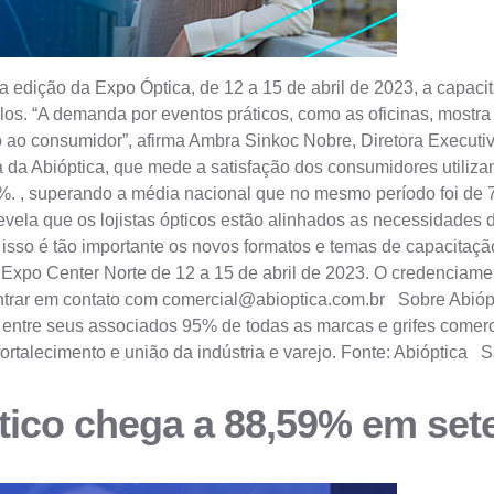
dição da Expo Óptica, de 12 a 15 de abril de 2023, a capacit
ulos. “A demanda por eventos práticos, como as oficinas, mostr
ao consumidor”, afirma Ambra Sinkoc Nobre, Diretora Executiv
ira da Abióptica, que mede a satisfação dos consumidores utili
. , superando a média nacional que no mesmo período foi de 7
 revela que os lojistas ópticos estão alinhados as necessidade
sso é tão importante os novos formatos e temas de capacitaçã
Expo Center Norte de 12 a 15 de abril de 2023. O credenciamen
ntrar em contato com
comercial@abioptica.com.br
Sobre Abiópti
sui entre seus associados 95% de todas as marcas e grifes comer
 fortalecimento e união da indústria e varejo. Fonte: Abióptic
ptico chega a 88,59% em se