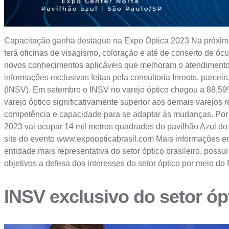
Capacitação ganha destaque na Expo Óptica 2023 Na próxima e
terá oficinas de visagismo, coloração e até de conserto de óc
novos conhecimentos aplicáveis que melhoram o atendimento 
informações exclusivas feitas pela consultoria Inroots, parce
(INSV). Em setembro o INSV no varejo óptico chegou a 88,59%
varejo óptico significativamente superior aos demais varejos
competência e capacidade para se adaptar às mudanças. Por i
2023 vai ocupar 14 mil metros quadrados do pavilhão Azul do 
site do evento www.expoopticabrasil.com Mais informações e
entidade mais representativa do setor óptico brasileiro, pos
objetivos a defesa dos interesses do setor óptico por meio do
INSV exclusivo do setor ó