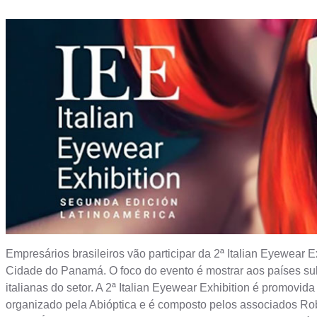
Empresários brasileiros vão participar da 2ª Italian Eyewear 
Cidade do Panamá. O foco do evento é mostrar aos países sul-
italianas do setor. A 2ª Italian Eyewear Exhibition é promovid
organizado pela Abióptica e é composto pelos associados Robe