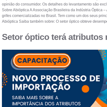
opinião do consumidor. Os detalhes do levantamento são excl
Sobre Abióptica A Associação Brasileira da Indústria Óptica –
grifes comercializadas no Brasil. Tem como um dos seus princip
Abióptica Saiba também sobre: O setor óptico obteve desempe
Setor óptico terá atribut