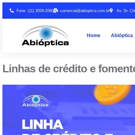
Fone: (11) 3059-2090
comercial@abioptica.com.br
Av. Dr. Ch
Home
Abióptica
Linhas de crédito e foment