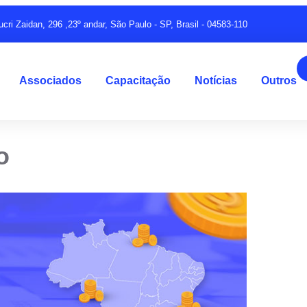
ucri Zaidan, 296 ,23º andar, São Paulo - SP, Brasil - 04583-110
Associados
Capacitação
Notícias
Outros
o