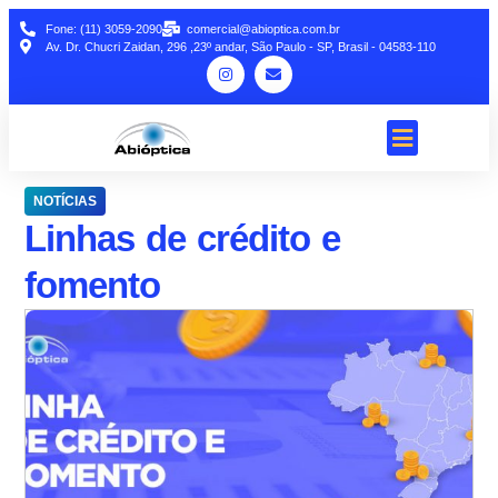
Fone: (11) 3059-2090
comercial@abioptica.com.br
Av. Dr. Chucri Zaidan, 296 ,23º andar, São Paulo - SP, Brasil - 04583-110
NOTÍCIAS
Linhas de crédito e
fomento