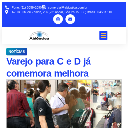
Fone: (11) 3059-2090
comercial@abioptica.com.br
Av. Dr. Chucri Zaidan, 296 ,23º andar, São Paulo - SP, Brasil - 04583-110
NOTÍCIAS
Varejo para C e D já
comemora melhora