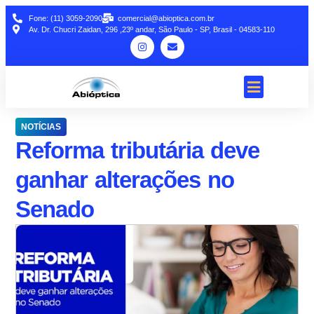
Fone: (11) 3059-2090
comercial@abioptica.com.br
Av. Dr. Chucri Zaidan, 296 ,23º andar, São Paulo - SP, Brasil - 04583-110
NOTÍCIAS
Reforma tributária deve
ganhar alterações no
Senado