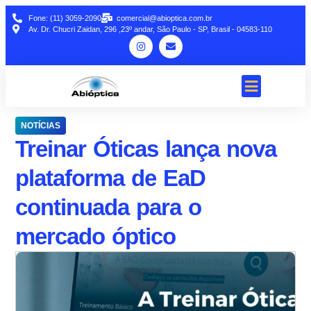
Fone: (11) 3059-2090
comercial@abioptica.com.br
Av. Dr. Chucri Zaidan, 296 ,23º andar, São Paulo - SP, Brasil - 04583-110
NOTÍCIAS
Treinar Óticas lança nova
plataforma de EaD
continuada para o
mercado óptico