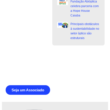
Fundação Abióptica
celebra parceria com
a Hope House
Caiuba
Principais obstáculos
à sustentabilidade no
setor óptico são
estruturais
Junte-se a Abióptica, a mais
representativa instituição do setor óptico
brasileiro
Seja um Associado