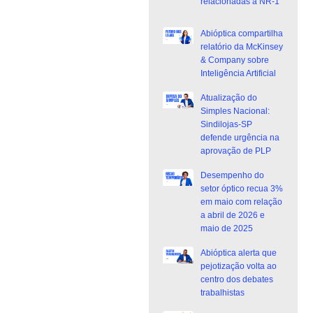
relacionadas a NR-1
Abióptica compartilha
relatório da McKinsey
& Company sobre
Inteligência Artificial
Atualização do
Simples Nacional:
Sindilojas-SP
defende urgência na
aprovação de PLP
Desempenho do
setor óptico recua 3%
em maio com relação
a abril de 2026 e
maio de 2025
Abióptica alerta que
pejotização volta ao
centro dos debates
trabalhistas