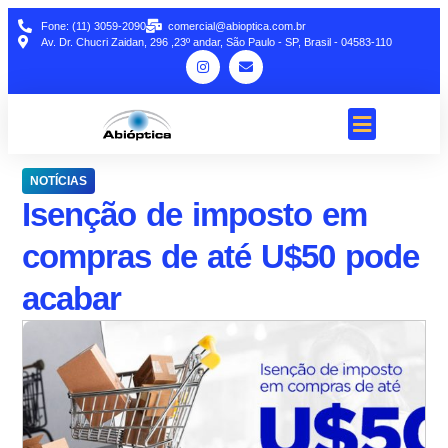
Fone: (11) 3059-2090
comercial@abioptica.com.br
Av. Dr. Chucri Zaidan, 296 ,23º andar, São Paulo - SP, Brasil - 04583-110
NOTÍCIAS
Isenção de imposto em
compras de até U$50 pode
acabar