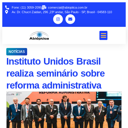
Fone: (11) 3059-2090
comercial@abioptica.com.br
Av. Dr. Chucri Zaidan, 296 ,23º andar, São Paulo - SP, Brasil - 04583-110
NOTÍCIAS
Instituto Unidos Brasil
realiza seminário sobre
reforma administrativa