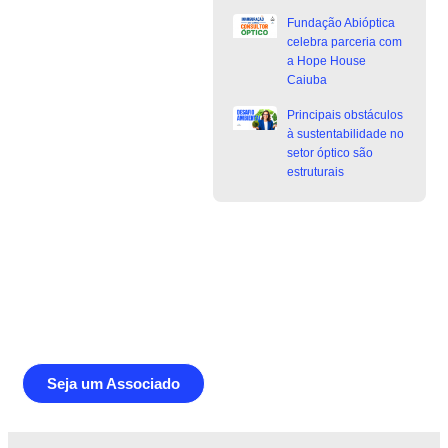
Fundação Abióptica
celebra parceria com
a Hope House
Caiuba
Principais obstáculos
à sustentabilidade no
setor óptico são
estruturais
Junte-se a Abióptica, a mais
representativa instituição do setor óptico
brasileiro
Seja um Associado