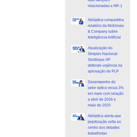
dias sanções
relacionadas a NR-1
Abióptica compartilha
relatório da McKinsey
& Company sobre
Inteligência Artificial
Atualização do
Simples Nacional:
Sindilojas-SP
defende urgência na
aprovação de PLP
Desempenho do
setor óptico recua 3%
em maio com relação
a abril de 2026 e
maio de 2025
Abióptica alerta que
pejotização volta ao
centro dos debates
trabalhistas