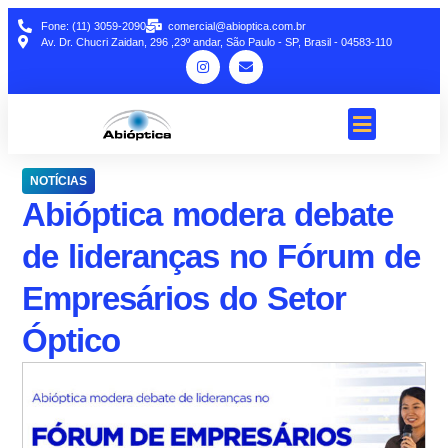
Fone: (11) 3059-2090
comercial@abioptica.com.br
Av. Dr. Chucri Zaidan, 296 ,23º andar, São Paulo - SP, Brasil - 04583-110
NOTÍCIAS
Abióptica modera debate
de lideranças no Fórum de
Empresários do Setor
Óptico