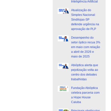
Inteligência Artificial
Atualização do
Simples Nacional:
Sindilojas-SP
defende urgência na
aprovação de PLP
Desempenho do
setor óptico recua 3%
em maio com relação
a abril de 2026 e
maio de 2025
Abióptica alerta que
pejotização volta ao
centro dos debates
trabalhistas
Fundação Abióptica
celebra parceria com
a Hope House
Caiuba
Principais obstáculos