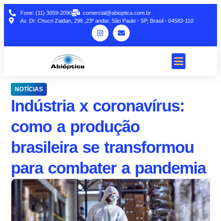
Fone: (11) 3059-2090
comercial@abioptica.com.br
Av. Dr. Chucri Zaidan, 296 ,23º andar, São Paulo - SP, Brasil - 04583-110
NOTÍCIAS
Indústria x coronavírus:
como a produção
brasileira se transformou
para combater a pandemia