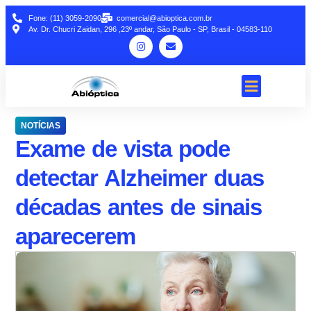
Fone: (11) 3059-2090
comercial@abioptica.com.br
Av. Dr. Chucri Zaidan, 296 ,23º andar, São Paulo - SP, Brasil - 04583-110
NOTÍCIAS
Exame de vista pode
detectar Alzheimer duas
décadas antes de sinais
aparecerem