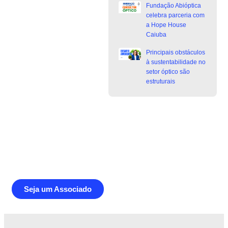
Fundação Abióptica
celebra parceria com
a Hope House
Caiuba
Principais obstáculos
à sustentabilidade no
setor óptico são
estruturais
Junte-se a Abióptica, a mais
representativa instituição do setor óptico
brasileiro
Seja um Associado