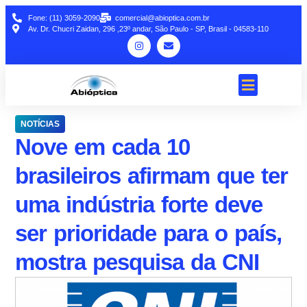
Fone: (11) 3059-2090
comercial@abioptica.com.br
Av. Dr. Chucri Zaidan, 296 ,23º andar, São Paulo - SP, Brasil - 04583-110
NOTÍCIAS
Nove em cada 10
brasileiros afirmam que ter
uma indústria forte deve
ser prioridade para o país,
mostra pesquisa da CNI