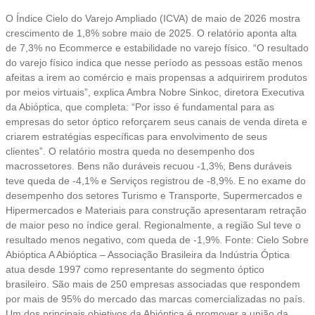
O Índice Cielo do Varejo Ampliado (ICVA) de maio de 2026 mostra
crescimento de 1,8% sobre maio de 2025. O relatório aponta alta
de 7,3% no Ecommerce e estabilidade no varejo físico. “O resultado
do varejo físico indica que nesse período as pessoas estão menos
afeitas a irem ao comércio e mais propensas a adquirirem produtos
por meios virtuais”, explica Ambra Nobre Sinkoc, diretora Executiva
da Abióptica, que completa: “Por isso é fundamental para as
empresas do setor óptico reforçarem seus canais de venda direta e
criarem estratégias específicas para envolvimento de seus
clientes”. O relatório mostra queda no desempenho dos
macrossetores. Bens não duráveis recuou -1,3%, Bens duráveis
teve queda de -4,1% e Serviços registrou de -8,9%. E no exame do
desempenho dos setores Turismo e Transporte, Supermercados e
Hipermercados e Materiais para construção apresentaram retração
de maior peso no índice geral. Regionalmente, a região Sul teve o
resultado menos negativo, com queda de -1,9%. Fonte: Cielo Sobre
Abióptica A Abióptica – Associação Brasileira da Indústria Óptica
atua desde 1997 como representante do segmento óptico
brasileiro. São mais de 250 empresas associadas que respondem
por mais de 95% do mercado das marcas comercializadas no país.
Um dos principais objetivos da Abióptica é promover a união da