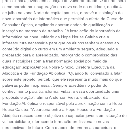
profissional a jovens em situação de vulnerabilidade. O acordo será
comemorado na inauguração da nova sede da entidade, no dia 4
de julho na zona Norte da capital paulista, e prevê a instalação do
novo laboratório de informática que permitirá a oferta do Curso de
Consultor Óptico, ampliando oportunidades de qualificação e
inserção no mercado de trabalho. “A instalação do laboratório de
informática na nova unidade da Hope House Caiuba cria a
infraestrutura necessária para que os alunos tenham acesso ao
conteúdo digital do curso em um ambiente seguro, adequado e
preparado para o aprendizado, reforçando o compromisso das
duas instituições com a transformação social por meio da
educação”,explicaAmbra Nobre Sinkoc. Diretora Executiva da
Abióptica e da Fundação Abióptica. “Quando fui convidado a falar
sobre este projeto, percebi que ele representa muito mais do que
palavras podem expressar. Sempre acreditei no poder do
conhecimento para transformar vidas, e essa oportunidade uniu
propósito e ação”, afirma Anderson Vieira, embaixador da
Fundação Abióptica e responsável pela aproximação com a Hope
House Caiuba. “A parceria entre a Hope House e a Fundação
Abióptica nasceu com o objetivo de capacitar jovens em situação de
vulnerabilidade, oferecendo formação profissional e novas
perspectivas de futuro. Com o apoio de empresas parceiras, o