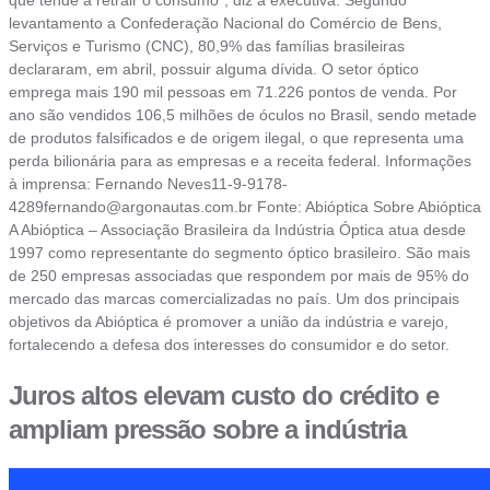
que tende a retrair o consumo”, diz a executiva. Segundo
levantamento a Confederação Nacional do Comércio de Bens,
Serviços e Turismo (CNC), 80,9% das famílias brasileiras
declararam, em abril, possuir alguma dívida. O setor óptico
emprega mais 190 mil pessoas em 71.226 pontos de venda. Por
ano são vendidos 106,5 milhões de óculos no Brasil, sendo metade
de produtos falsificados e de origem ilegal, o que representa uma
perda bilionária para as empresas e a receita federal. Informações
à imprensa: Fernando
Neves11-9-9178-
4289fernando@argonautas.com.br
Fonte: Abióptica Sobre Abióptica
A Abióptica – Associação Brasileira da Indústria Óptica atua desde
1997 como representante do segmento óptico brasileiro. São mais
de 250 empresas associadas que respondem por mais de 95% do
mercado das marcas comercializadas no país. Um dos principais
objetivos da Abióptica é promover a união da indústria e varejo,
fortalecendo a defesa dos interesses do consumidor e do setor.
Juros altos elevam custo do crédito e
ampliam pressão sobre a indústria