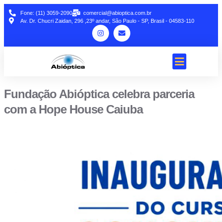
Fone: (11) 3059-2090
comercial@abioptica.com.br
Av. Dr. Chucri Zaidan, 296 ,23º andar, São Paulo - SP, Brasil - 04583-110
Fundação Abióptica celebra parceria
com a Hope House Caiuba