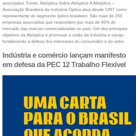
associados. Fonte: Abióptica Sobre Abióptica A Abióptica –
Associação Brasileira da Indústria Óptica atua desde 1997 como
representante do segmento óptico brasileiro. São mais de 250
empresas associadas que respondem por mais de 95% do
mercado das marcas comercializadas no país. Um dos principais
objetivos da Abióptica é promover a união da indústria e varejo,
fortalecendo a defesa dos interesses do consumidor e do setor.
Indústria e comércio lançam manifesto
em defesa da PEC 12 Trabalho Flexível