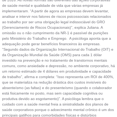
de 2026. As novas normas são diferentes das ações corporativas
de saúde mental e qualidade de vida que várias empresas já
implementaram. “A partir de agora as empresas devem levantar,
analisar e intervir nos fatores de riscos psicossociais relacionados
ao trabalho por ser uma obrigação legal indissociável do GRO
(Gerenciamento de Riscos Ocupacionais)”, explica Juliana. A
omissão ou o não cumprimento da NR-1 é passível de punições
pelo Ministério do Trabalho e Emprego. A psicóloga aponta que a
adequação pode gerar benefícios financeiros às empresas.
“Segundo dados da Organização Internacional do Trabalho (OIT) e
da Organização Mundial da Saúde (OMS) para cada 1 dólar
investido na prevenção e no tratamento de transtornos mentais
comuns, como ansiedade e depressão, no ambiente corporativo, há
um retorno estimado de 4 dólares em produtividade e capacidade
de trabalho”, afirma e completa: “Isso representa um ROI de 400%,
que se materializa na redução drástica dos custos invisíveis do
absenteísmo (as faltas) e do presenteísmo (quando o colaborador
está fisicamente no posto, mas sem capacidade cognitiva ou
produtiva devido ao esgotamento)”. A psicóloga lembra que o
cuidado com a saúde mental freia a sinistralidade dos planos de
saúde corporativos porque o adoecimento mental crônico é um dos
principais gatilhos para comorbidades físicas e distúrbios