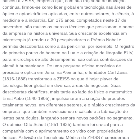
nasceu a ZEISS, empresa que, com sua trajetória de inovação
contínua, firmou-se como líder global em tecnologia nas áreas de
óptica e optoeletrônica aplicadas, entre outros setores, à ciência, à
medicina e à indústria. Em 175 anos, completados neste 17 de
novembro, são muitos os marcos técnicos que posicionam o nome
da empresa na história universal. Sua crescente excelência em
microscopia já rendeu a 30 pesquisadores o Prêmio Nobel e
permitiu descobertas como a da penicilina, por exemplo. O registro
do primeiro pouso do homem na Lua e a criação da litografia EUV,
para microchips de alto desempenho, são outras contribuições da
alemã à humanidade. De uma pequena oficina mecânica de
precisão e óptica em Jena, na Alemanha, o fundador Carl Zeiss
(1816-1888) transformou a ZEISS no que é hoje: player de
tecnologia líder global em diversas áreas de negócios. Suas
descobertas científicas, mais tarde ao lado do físico e matemático
Ernst Abbe (1840-1905), impulsionaram a criação de produtos
totalmente novos, em diferentes setores, e o rápido crescimento da
empresa -que também revolucionou o cálculo e a fabricação de
lentes para óculos, lançando sempre novos padrões no segmento.
O químico Otto Schott (1851-1935) também foi crucial para a
companhia com o aprimoramento do vidro com propriedades
ópticas. A divisão de Tecnologia Médica da ZEISS é considerada