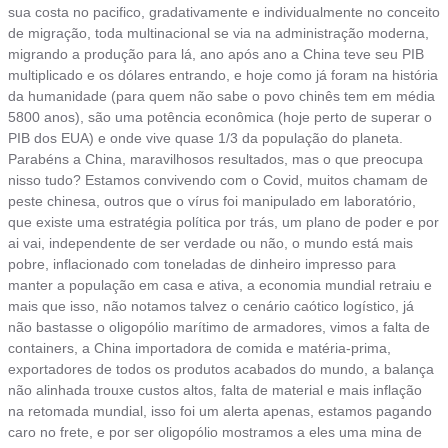
sua costa no pacifico, gradativamente e individualmente no conceito
de migração, toda multinacional se via na administração moderna,
migrando a produção para lá, ano após ano a China teve seu PIB
multiplicado e os dólares entrando, e hoje como já foram na história
da humanidade (para quem não sabe o povo chinês tem em média
5800 anos), são uma potência econômica (hoje perto de superar o
PIB dos EUA) e onde vive quase 1/3 da população do planeta.
Parabéns a China, maravilhosos resultados, mas o que preocupa
nisso tudo? Estamos convivendo com o Covid, muitos chamam de
peste chinesa, outros que o vírus foi manipulado em laboratório,
que existe uma estratégia política por trás, um plano de poder e por
ai vai, independente de ser verdade ou não, o mundo está mais
pobre, inflacionado com toneladas de dinheiro impresso para
manter a população em casa e ativa, a economia mundial retraiu e
mais que isso, não notamos talvez o cenário caótico logístico, já
não bastasse o oligopólio marítimo de armadores, vimos a falta de
containers, a China importadora de comida e matéria-prima,
exportadores de todos os produtos acabados do mundo, a balança
não alinhada trouxe custos altos, falta de material e mais inflação
na retomada mundial, isso foi um alerta apenas, estamos pagando
caro no frete, e por ser oligopólio mostramos a eles uma mina de