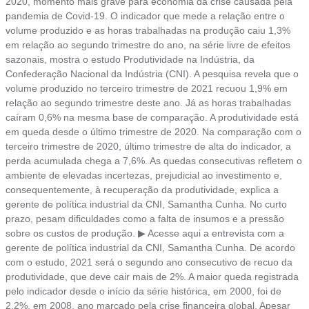
2020, momento mais grave para economia da crise causada pela
pandemia de Covid-19. O indicador que mede a relação entre o
volume produzido e as horas trabalhadas na produção caiu 1,3%
em relação ao segundo trimestre do ano, na série livre de efeitos
sazonais, mostra o estudo Produtividade na Indústria, da
Confederação Nacional da Indústria (CNI). A pesquisa revela que o
volume produzido no terceiro trimestre de 2021 recuou 1,9% em
relação ao segundo trimestre deste ano. Já as horas trabalhadas
caíram 0,6% na mesma base de comparação. A produtividade está
em queda desde o último trimestre de 2020. Na comparação com o
terceiro trimestre de 2020, último trimestre de alta do indicador, a
perda acumulada chega a 7,6%. As quedas consecutivas refletem o
ambiente de elevadas incertezas, prejudicial ao investimento e,
consequentemente, à recuperação da produtividade, explica a
gerente de política industrial da CNI, Samantha Cunha. No curto
prazo, pesam dificuldades como a falta de insumos e a pressão
sobre os custos de produção. ▶ Acesse aqui a entrevista com a
gerente de política industrial da CNI, Samantha Cunha. De acordo
com o estudo, 2021 será o segundo ano consecutivo de recuo da
produtividade, que deve cair mais de 2%. A maior queda registrada
pelo indicador desde o início da série histórica, em 2000, foi de
2,2%, em 2008, ano marcado pela crise financeira global. Apesar