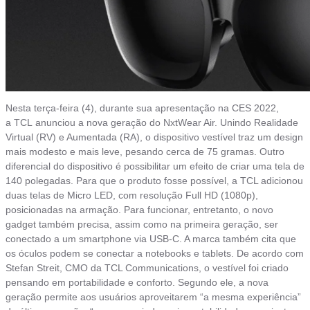
Nesta terça-feira (4), durante sua apresentação na CES 2022,
a TCL anunciou a nova geração do NxtWear Air. Unindo Realidade
Virtual (RV) e Aumentada (RA), o dispositivo vestível traz um design
mais modesto e mais leve, pesando cerca de 75 gramas. Outro
diferencial do dispositivo é possibilitar um efeito de criar uma tela de
140 polegadas. Para que o produto fosse possível, a TCL adicionou
duas telas de Micro LED, com resolução Full HD (1080p),
posicionadas na armação. Para funcionar, entretanto, o novo
gadget também precisa, assim como na primeira geração, ser
conectado a um smartphone via USB-C. A marca também cita que
os óculos podem se conectar a notebooks e tablets. De acordo com
Stefan Streit, CMO da TCL Communications, o vestível foi criado
pensando em portabilidade e conforto. Segundo ele, a nova
geração permite aos usuários aproveitarem “a mesma experiência”