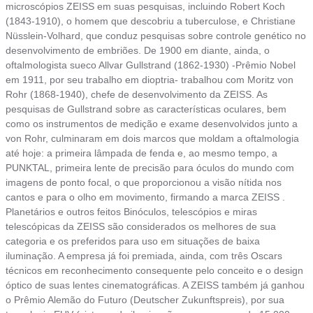
microscópios ZEISS em suas pesquisas, incluindo Robert Koch
(1843-1910), o homem que descobriu a tuberculose, e Christiane
Nüsslein-Volhard, que conduz pesquisas sobre controle genético no
desenvolvimento de embriões. De 1900 em diante, ainda, o
oftalmologista sueco Allvar Gullstrand (1862-1930) -Prêmio Nobel
em 1911, por seu trabalho em dioptria- trabalhou com Moritz von
Rohr (1868-1940), chefe de desenvolvimento da ZEISS. As
pesquisas de Gullstrand sobre as características oculares, bem
como os instrumentos de medição e exame desenvolvidos junto a
von Rohr, culminaram em dois marcos que moldam a oftalmologia
até hoje: a primeira lâmpada de fenda e, ao mesmo tempo, a
PUNKTAL, primeira lente de precisão para óculos do mundo com
imagens de ponto focal, o que proporcionou a visão nítida nos
cantos e para o olho em movimento, firmando a marca ZEISS .
Planetários e outros feitos Binóculos, telescópios e miras
telescópicas da ZEISS são considerados os melhores de sua
categoria e os preferidos para uso em situações de baixa
iluminação. A empresa já foi premiada, ainda, com três Oscars
técnicos em reconhecimento consequente pelo conceito e o design
óptico de suas lentes cinematográficas. A ZEISS também já ganhou
o Prêmio Alemão do Futuro (Deutscher Zukunftspreis), por sua