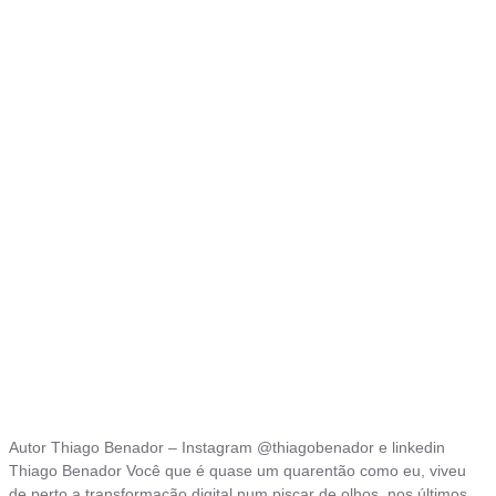
Autor Thiago Benador – Instagram @thiagobenador e linkedin
Thiago Benador Você que é quase um quarentão como eu, viveu
de perto a transformação digital num piscar de olhos, nos últimos