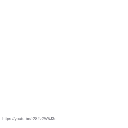
https://youtu.be/r282z2W5J3o