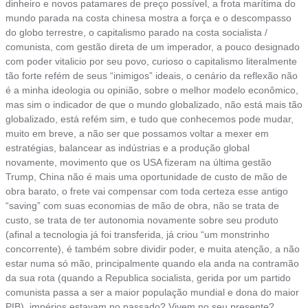
dinheiro e novos patamares de preço possível, a frota marítima do
mundo parada na costa chinesa mostra a força e o descompasso
do globo terrestre, o capitalismo parado na costa socialista /
comunista, com gestão direta de um imperador, a pouco designado
com poder vitalicio por seu povo, curioso o capitalismo literalmente
tão forte refém de seus “inimigos” ideais, o cenário da reflexão não
é a minha ideologia ou opinião, sobre o melhor modelo econômico,
mas sim o indicador de que o mundo globalizado, não está mais tão
globalizado, está refém sim, e tudo que conhecemos pode mudar,
muito em breve, a não ser que possamos voltar a mexer em
estratégias, balancear as indústrias e a produção global
novamente, movimento que os USA fizeram na última gestão
Trump, China não é mais uma oportunidade de custo de mão de
obra barato, o frete vai compensar com toda certeza esse antigo
“saving” com suas economias de mão de obra, não se trata de
custo, se trata de ter autonomia novamente sobre seu produto
(afinal a tecnologia já foi transferida, já criou “um monstrinho
concorrente), é também sobre dividir poder, e muita atenção, a não
estar numa só mão, principalmente quando ela anda na contramão
da sua rota (quando a Republica socialista, gerida por um partido
comunista passa a ser a maior população mundial e dona do maior
PIB), impérios estavam no passado? Vivem no seu presente?