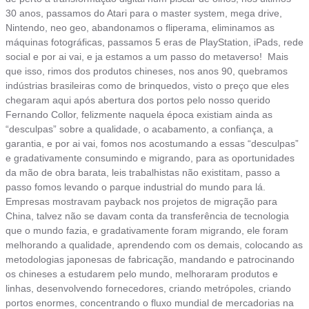
30 anos, passamos do Atari para o master system, mega drive,
Nintendo, neo geo, abandonamos o fliperama, eliminamos as
máquinas fotográficas, passamos 5 eras de PlayStation, iPads, rede
social e por ai vai, e ja estamos a um passo do metaverso! Mais
que isso, rimos dos produtos chineses, nos anos 90, quebramos
indústrias brasileiras como de brinquedos, visto o preço que eles
chegaram aqui após abertura dos portos pelo nosso querido
Fernando Collor, felizmente naquela época existiam ainda as
“desculpas” sobre a qualidade, o acabamento, a confiança, a
garantia, e por ai vai, fomos nos acostumando a essas “desculpas”
e gradativamente consumindo e migrando, para as oportunidades
da mão de obra barata, leis trabalhistas não existitam, passo a
passo fomos levando o parque industrial do mundo para lá.
Empresas mostravam payback nos projetos de migração para
China, talvez não se davam conta da transferência de tecnologia
que o mundo fazia, e gradativamente foram migrando, ele foram
melhorando a qualidade, aprendendo com os demais, colocando as
metodologias japonesas de fabricação, mandando e patrocinando
os chineses a estudarem pelo mundo, melhoraram produtos e
linhas, desenvolvendo fornecedores, criando metrópoles, criando
portos enormes, concentrando o fluxo mundial de mercadorias na