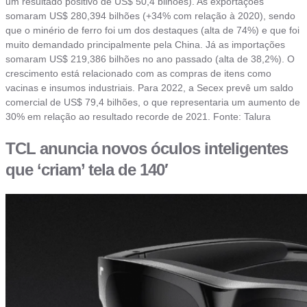
um resultado positivo de US$ 50,4 bilhões). As exportações
somaram US$ 280,394 bilhões (+34% com relação à 2020), sendo
que o minério de ferro foi um dos destaques (alta de 74%) e que foi
muito demandado principalmente pela China. Já as importações
somaram US$ 219,386 bilhões no ano passado (alta de 38,2%). O
crescimento está relacionado com as compras de itens como
vacinas e insumos industriais. Para 2022, a Secex prevê um saldo
comercial de US$ 79,4 bilhões, o que representaria um aumento de
30% em relação ao resultado recorde de 2021. Fonte: Talura
TCL anuncia novos óculos inteligentes
que ‘criam’ tela de 140′