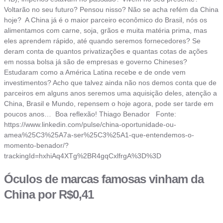
Voltarão no seu futuro? Pensou nisso? Não se acha refém da China
hoje? A China já é o maior parceiro econômico do Brasil, nós os
alimentamos com carne, soja, grãos e muita matéria prima, mas
eles aprendem rápido, até quando seremos fornecedores? Se
deram conta de quantos privatizações e quantas cotas de ações
em nossa bolsa já são de empresas e governo Chineses?
Estudaram como a América Latina recebe e de onde vem
investimentos? Acho que talvez ainda não nos demos conta que de
parceiros em alguns anos seremos uma aquisição deles, atenção a
China, Brasil e Mundo, repensem o hoje agora, pode ser tarde em
poucos anos… Boa reflexão! Thiago Benador Fonte:
https://www.linkedin.com/pulse/china-oportunidade-ou-
amea%25C3%25A7a-ser%25C3%25A1-que-entendemos-o-
momento-benador/?
trackingId=hxhiAq4XTg%2BR4gqCxlfrgA%3D%3D
Óculos de marcas famosas vinham da
China por R$0,41