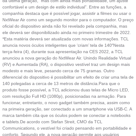
da última geração, “mas com ainda mais portabilidade, um ajuste
confortável e um design de estilo individual”. Entre as funções, a
companhia destaca que é possível jogar, assistir a filmes ou usar o
NxtWear Air como um segundo monitor para o computador. O preço
oficial do dispositivo ainda não foi revelado pela companhia, mas
ele deverá ser disponibilizado ainda no primeiro trimestre de 2022.
*Esta matéria deverá ser atualizada com novas informações. TCL
anuncia novos óculos inteligentes que ‘criam’ tela de 140″Nesta
terça-feira (4), durante sua apresentação na CES 2022, a TCL
anunciou a nova geração do NxtWear Air. Unindo Realidade Virtual
(RV) e Aumentada (RA), o dispositivo vestível traz um design mais
modesto e mais leve, pesando cerca de 75 gramas. Outro
diferencial do dispositivo é possibilitar um efeito de criar uma tela de
140 polegadas a cerca de 13 metros de distância.Para que o
produto fosse possível, a TCL adicionou duas telas de Micro LED,
com resolução Full HD (1080p), posicionadas na armação. Para
funcionar, entretanto, o novo gadget também precisa, assim como
na primeira geração, ser conectado a um smartphone via USB-C. A
marca também cita que os óculos podem se conectar a notebooks
e tablets.De acordo com Stefan Streit, CMO da TCL
Communications, o vestível foi criado pensando em portabilidade e
conforto. Segundo ele, a nova geração permite aos usuários