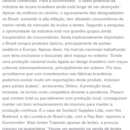
centros comerciais. Para a Euromonitor, “o vasto potencial da
indústria de óculos brasileira ainda está longe de ser alcançado”.
Apesar da melhora no cenário, o agravamento das desigualdades
no Brasil, somando à alta inflação, tem afastado consumidores de
menor renda do mercado de óculos e lentes. Segundo a pesquisa,
a oportunidade da indústria está nos grandes grupos ainda
inexplorados de consumidores. Ainda tradicionalmente importador,
o Brasil compra produtos ópticos, principalmente de países
asiáticos e Europa. Apesar disso, há marcas nacionais trabalhando
com itens exclusivos e buscando abrir espaço no exterior. “Existe
uma produção nacional muito ligada ao design brasileiro com traços
culturais interessantíssimos, principalmente em solares. Por isso,
acreditamos que com investimentos nas fábricas brasileiras
podemos evoluir muito em exportações deste produto, inclusive
para países árabes”, acrescentou Sinkoc. A produção local,
inclusive, se tornou mais competitiva durante a pandemia. Players
que contam total ou parcialmente com produção local, conseguiram
manter um bom armazenamento de insumos para manter a
produção contínua. É o caso de Suntech Supplies Ltda, com Hot
Buttered, e da Luxottica do Brasil Ltda, com a Ray-Ban, reportou a
Euromonitor. Mais lentes Tratando apenas de lentes, a procura
cresceu na quarentena. “Houve um aumento na venda de lentes