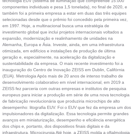
tecnologia EUV (sistema de iluminação que compreende 15.000
componentes individuais e pesa 1,5 tonelada), no final de 2020, e
também foi a primeira empresa a estar em duas das três equipes
selecionadas desde que o prêmio foi concedido pela primeira vez,
em 1997. Hoje, a multinacional busca uma estratégia de
investimento global que inclui projetos internacionais voltados a
expansão, modernização e realinhamento de unidades na
Alemanha, Europa e Ásia. Investe, ainda, em uma infraestrutura
otimizada, em edifícios e instalações de produção de última
geração e, especialmente, na aceleração da digitalização e
sustentabilidade da empresa. O mais recente investimento foi a
inauguração do Centro de Inovação ZEISS em Dublin, Califórnia
(EUA). Metrologia Após mais de 20 anos de intenso trabalho de
desenvolvimento colaborativo em nível internacional, em 2019 a
ZEISS fez parceria com outras empresas e institutos de pesquisa
europeus para iniciar a produção em série de uma nova tecnologia
de fabricação revolucionária que produziria microchips de alto
desempenho: litografia EUV. Foi o EUV que fez da empresa um dos
impulsionadores da digitalização. Essa tecnologia permite grandes
avanços em miniaturização, desempenho e eficiência energética
dos chips e, portanto, dos dispositivos finais digitais e da
infraestrutura. Microcirurgia Até hoje, a ZEISS molda a oftalmologia