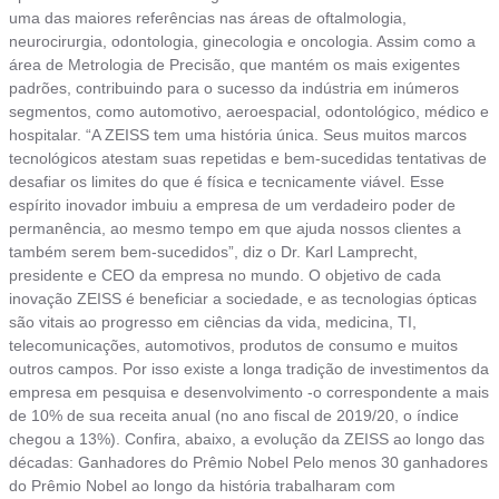
uma das maiores referências nas áreas de oftalmologia,
neurocirurgia, odontologia, ginecologia e oncologia. Assim como a
área de Metrologia de Precisão, que mantém os mais exigentes
padrões, contribuindo para o sucesso da indústria em inúmeros
segmentos, como automotivo, aeroespacial, odontológico, médico e
hospitalar. “A ZEISS tem uma história única. Seus muitos marcos
tecnológicos atestam suas repetidas e bem-sucedidas tentativas de
desafiar os limites do que é física e tecnicamente viável. Esse
espírito inovador imbuiu a empresa de um verdadeiro poder de
permanência, ao mesmo tempo em que ajuda nossos clientes a
também serem bem-sucedidos”, diz o Dr. Karl Lamprecht,
presidente e CEO da empresa no mundo. O objetivo de cada
inovação ZEISS é beneficiar a sociedade, e as tecnologias ópticas
são vitais ao progresso em ciências da vida, medicina, TI,
telecomunicações, automotivos, produtos de consumo e muitos
outros campos. Por isso existe a longa tradição de investimentos da
empresa em pesquisa e desenvolvimento -o correspondente a mais
de 10% de sua receita anual (no ano fiscal de 2019/20, o índice
chegou a 13%). Confira, abaixo, a evolução da ZEISS ao longo das
décadas: Ganhadores do Prêmio Nobel Pelo menos 30 ganhadores
do Prêmio Nobel ao longo da história trabalharam com