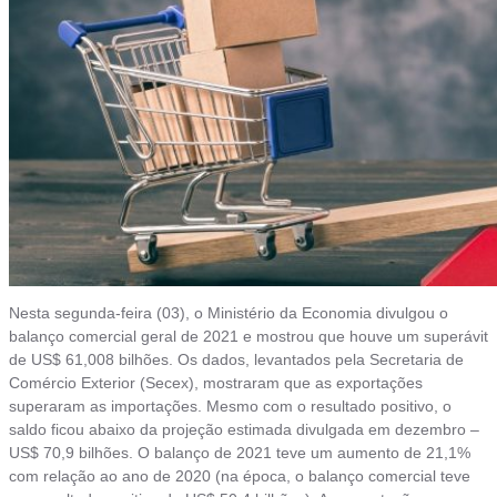
Nesta segunda-feira (03), o Ministério da Economia divulgou o
balanço comercial geral de 2021 e mostrou que houve um superávit
de US$ 61,008 bilhões. Os dados, levantados pela Secretaria de
Comércio Exterior (Secex), mostraram que as exportações
superaram as importações. Mesmo com o resultado positivo, o
saldo ficou abaixo da projeção estimada divulgada em dezembro –
US$ 70,9 bilhões. O balanço de 2021 teve um aumento de 21,1%
com relação ao ano de 2020 (na época, o balanço comercial teve