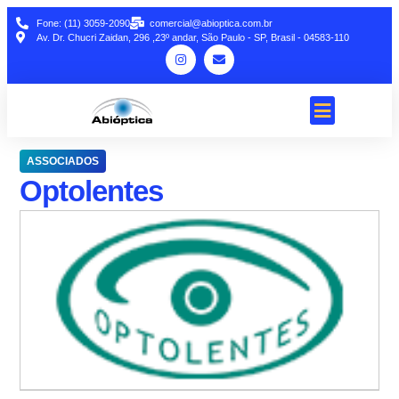
Fone: (11) 3059-2090
comercial@abioptica.com.br
Av. Dr. Chucri Zaidan, 296 ,23º andar, São Paulo - SP, Brasil - 04583-110
ASSOCIADOS
Optolentes