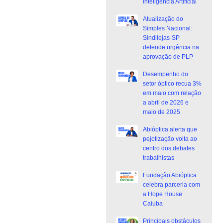
Inteligência Artificial
Atualização do
Simples Nacional:
Sindilojas-SP
defende urgência na
aprovação de PLP
Desempenho do
setor óptico recua 3%
em maio com relação
a abril de 2026 e
maio de 2025
Abióptica alerta que
pejotização volta ao
centro dos debates
trabalhistas
Fundação Abióptica
celebra parceria com
a Hope House
Caiuba
Principais obstáculos