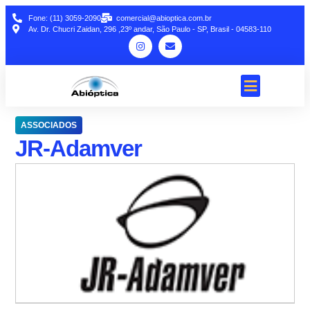
Fone: (11) 3059-2090
comercial@abioptica.com.br
Av. Dr. Chucri Zaidan, 296 ,23º andar, São Paulo - SP, Brasil - 04583-110
ASSOCIADOS
JR-Adamver