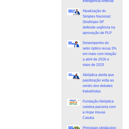
Inteligência Artificial
Atualização do
Simples Nacional:
Sindilojas-SP
defende urgência na
aprovação de PLP
Desempenho do
setor óptico recua 3%
em maio com relação
a abril de 2026 e
maio de 2025
Abióptica alerta que
pejotização volta ao
centro dos debates
trabalhistas
Fundação Abióptica
celebra parceria com
a Hope House
Caiuba
Principais obstáculos