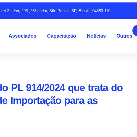
ucri Zaidan, 296 ,23º andar, São Paulo - SP, Brasil - 04583-110
Associados
Capacitação
Notícias
Outros
do PL 914/2024 que trata do
de Importação para as