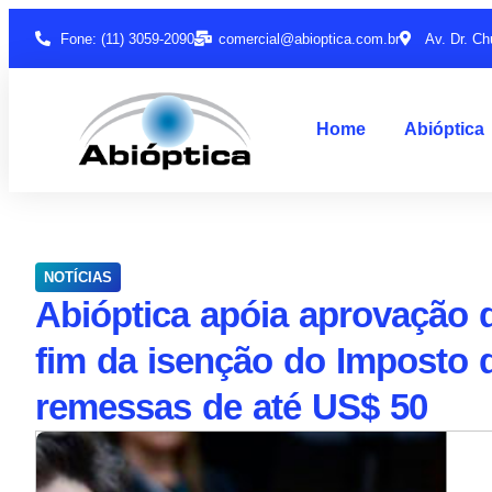
Fone: (11) 3059-2090
comercial@abioptica.com.br
Av. Dr. Ch
Home
Abióptica
NOTÍCIAS
Abióptica apóia aprovação 
fim da isenção do Imposto 
remessas de até US$ 50