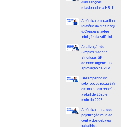
dias sanções
relacionadas a NR-1
Abióptica compartilha
relatório da McKinsey
& Company sobre
Inteligência Artificial
Atualização do
Simples Nacional:
Sindilojas-SP
defende urgência na
aprovação de PLP
Desempenho do
setor óptico recua 3%
em maio com relação
a abril de 2026 e
maio de 2025
Abióptica alerta que
pejotização volta ao
centro dos debates
trabalhistas