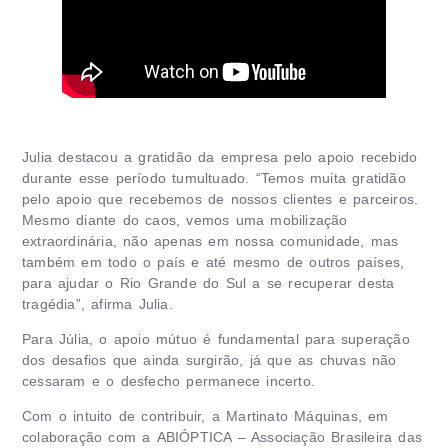
Julia destacou a gratidão da empresa pelo apoio recebido
durante esse período tumultuado. “Temos muita gratidão
pelo apoio que recebemos de nossos clientes e parceiros.
Mesmo diante do caos, vemos uma mobilização
extraordinária, não apenas em nossa comunidade, mas
também em todo o país e até mesmo de outros países,
para ajudar o Rio Grande do Sul a se recuperar desta
tragédia”, afirma Julia.
Para Júlia, o apoio mútuo é fundamental para superação
dos desafios que ainda surgirão, já que as chuvas não
cessaram e o desfecho permanece incerto.
Com o intuito de contribuir, a Martinato Máquinas, em
colaboração com a
ABIÓPTICA – Associação Brasileira das