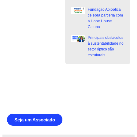
Fundação Abióptica
celebra parceria com
a Hope House
Caiuba
Principais obstáculos
à sustentabilidade no
setor óptico são
estruturais
Junte-se a Abióptica, a mais
representativa instituição do setor óptico
brasileiro
Seja um Associado