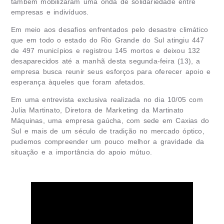
também mobilizaram uma onda de solidariedade entre
empresas e indivíduos.
Em meio aos desafios enfrentados pelo desastre climático
que
e
m todo o estado do Rio Grande do Sul atingiu 447
de 497 municípios e registrou 145 mortos e deixou 132
desaparecidos
até a manhã desta segunda-feira (13), a
empresa busca reunir seus esforços para oferecer apoio e
esperança àqueles que foram afetados.
Em uma entrevista exclusiva realizada no dia 10/05 com
Julia Martinato, Diretora de Marketing da
Martinato
Máquinas
, uma empresa gaúcha, com sede em Caxias do
Sul e mais de um século de tradição no mercado óptico,
pudemos compreender um pouco melhor a gravidade da
situação e a importância do apoio mútuo.