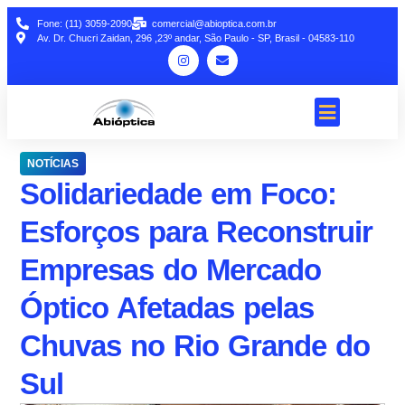
Fone: (11) 3059-2090
comercial@abioptica.com.br
Av. Dr. Chucri Zaidan, 296 ,23º andar, São Paulo - SP, Brasil - 04583-110
NOTÍCIAS
Solidariedade em Foco:
Esforços para Reconstruir
Empresas do Mercado
Óptico Afetadas pelas
Chuvas no Rio Grande do
Sul