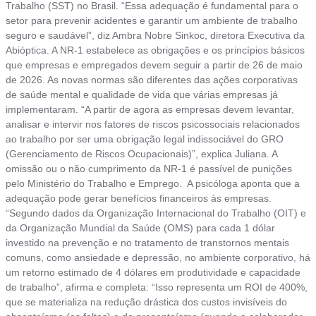
Trabalho (SST) no Brasil. “Essa adequação é fundamental para o
setor para prevenir acidentes e garantir um ambiente de trabalho
seguro e saudável”, diz Ambra Nobre Sinkoc, diretora Executiva da
Abióptica. A NR-1 estabelece as obrigações e os princípios básicos
que empresas e empregados devem seguir a partir de 26 de maio
de 2026. As novas normas são diferentes das ações corporativas
de saúde mental e qualidade de vida que várias empresas já
implementaram. “A partir de agora as empresas devem levantar,
analisar e intervir nos fatores de riscos psicossociais relacionados
ao trabalho por ser uma obrigação legal indissociável do GRO
(Gerenciamento de Riscos Ocupacionais)”, explica Juliana. A
omissão ou o não cumprimento da NR-1 é passível de punições
pelo Ministério do Trabalho e Emprego. A psicóloga aponta que a
adequação pode gerar benefícios financeiros às empresas.
“Segundo dados da Organização Internacional do Trabalho (OIT) e
da Organização Mundial da Saúde (OMS) para cada 1 dólar
investido na prevenção e no tratamento de transtornos mentais
comuns, como ansiedade e depressão, no ambiente corporativo, há
um retorno estimado de 4 dólares em produtividade e capacidade
de trabalho”, afirma e completa: “Isso representa um ROI de 400%,
que se materializa na redução drástica dos custos invisíveis do