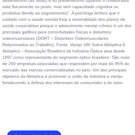
absenteísmo (as faltas) e do presenteísmo (quando o colaborador
está fisicamente no posto, mas sem capacidade cognitiva ou
produtiva devido ao esgotamento)”. A psicóloga lembra que o
cuidado com a saúde mental freia a sinistralidade dos planos de
saúde corporativos porque o adoecimento mental crônico é um dos
principais gatilhos para comorbidades físicas e distúrbios
osteomusculares (DORT – Distúrbios Osteomusculares
Relacionados ao Trabalho). Fonte: Varejo 180 Sobre Abióptica A
Abióptica – Associação Brasileira da Indústria Óptica atua desde
1997 como representante do segmento óptico brasileiro. São mais
de 250 empresas associadas que respondem por mais de 95% do
mercado das marcas comercializadas no país. Um dos principais
objetivos da Abióptica é promover a união da indústria e varejo,
fortalecendo a defesa dos interesses do consumidor e do setor.
Junte-se a Abióptica, a mais
representativa instituição do setor óptico
brasileiro