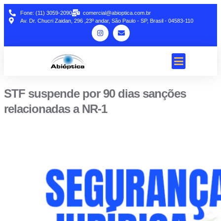
Fone: (11) 3059-2090
comercial@abioptica.com.br
Av. Dr. Chucri Zaidan, 296 ,23º andar, São Paulo - SP, Brasil - 04583-110
STF suspende por 90 dias sanções
relacionadas a NR-1