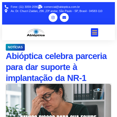
Fone: (11) 3059-2090
comercial@abioptica.com.br
Av. Dr. Chucri Zaidan, 296 ,23º andar, São Paulo - SP, Brasil - 04583-110
NOTÍCIAS
Abióptica celebra parceria
para dar suporte à
implantação da NR-1