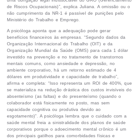
uma obrigação legal indissociável do GRO (Gerenciamento
de Riscos Ocupacionais)”, explica Juliana. A omissão ou o
não cumprimento da NR-1 é passível de punições pelo
Ministério do Trabalho e Emprego.
A psicóloga aponta que a adequação pode gerar
benefícios financeiros às empresas. “Segundo dados da
Organização Internacional do Trabalho (OIT) e da
Organização Mundial da Saúde (OMS) para cada 1 dólar
investido na prevenção e no tratamento de transtornos
mentais comuns, como ansiedade e depressão, no
ambiente corporativo, há um retorno estimado de 4
dólares em produtividade e capacidade de trabalho”,
afirma e completa: “Isso representa um ROI de 400%, que
se materializa na redução drástica dos custos invisíveis do
absenteísmo (as faltas) e do presenteísmo (quando o
colaborador está fisicamente no posto, mas sem
capacidade cognitiva ou produtiva devido ao
esgotamento)”. A psicóloga lembra que o cuidado com a
saúde mental freia a sinistralidade dos planos de saúde
corporativos porque o adoecimento mental crônico é um
dos principais gatilhos para comorbidades físicas e