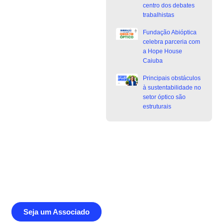
centro dos debates
trabalhistas
Fundação Abióptica
celebra parceria com
a Hope House
Caiuba
Principais obstáculos
à sustentabilidade no
setor óptico são
estruturais
Junte-se a Abióptica, a mais
representativa instituição do setor óptico
brasileiro
Seja um Associado