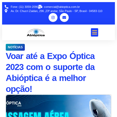
Fone: (11) 3059-2090
comercial@abioptica.com.br
Av. Dr. Chucri Zaidan, 296 ,23º andar, São Paulo - SP, Brasil - 04583-110
NOTÍCIAS
Voar até a Expo Óptica
2023 com o suporte da
Abióptica é a melhor
opção!