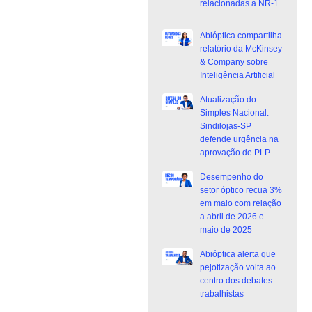
relacionadas a NR-1
Abióptica compartilha
relatório da McKinsey
& Company sobre
Inteligência Artificial
Atualização do
Simples Nacional:
Sindilojas-SP
defende urgência na
aprovação de PLP
Desempenho do
setor óptico recua 3%
em maio com relação
a abril de 2026 e
maio de 2025
Abióptica alerta que
pejotização volta ao
centro dos debates
trabalhistas