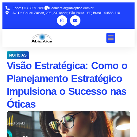
Fone: (11) 3059-2090
comercial@abioptica.com.br
Av. Dr. Chucri Zaidan, 296 ,23º andar, São Paulo - SP, Brasil - 04583-110
NOTÍCIAS
Visão Estratégica: Como o
Planejamento Estratégico
Impulsiona o Sucesso nas
Óticas