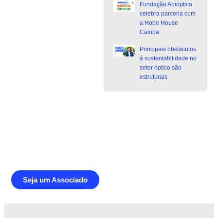
Fundação Abióptica
celebra parceria com
a Hope House
Caiuba
Principais obstáculos
à sustentabilidade no
setor óptico são
estruturais
Junte-se a Abióptica, a mais
representativa instituição do setor óptico
brasileiro
Seja um Associado