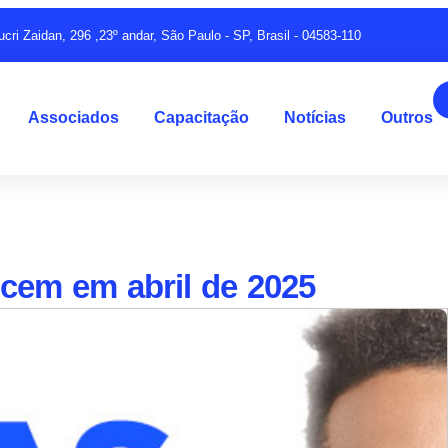
ucri Zaidan, 296 ,23º andar, São Paulo - SP, Brasil - 04583-110
Associados
Capacitação
Notícias
Outros
scem em abril de 2025