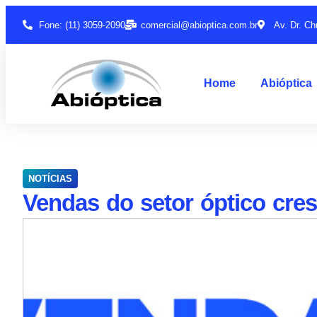
Fone: (11) 3059-2090
comercial@abioptica.com.br
Av. Dr. Ch
Home
Abióptica
NOTÍCIAS
Vendas do setor óptico cre