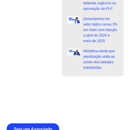
defende urgência na
aprovação de PLP
Desempenho do
setor óptico recua 3%
em maio com relação
a abril de 2026 e
maio de 2025
Abióptica alerta que
pejotização volta ao
centro dos debates
trabalhistas
Junte-se a Abióptica, a mais
representativa instituição do setor óptico
brasileiro
Seja um Associado