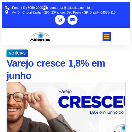
Fone: (11) 3059-2090
comercial@abioptica.com.br
Av. Dr. Chucri Zaidan, 296 ,23º andar, São Paulo - SP, Brasil - 04583-110
NOTÍCIAS
Varejo cresce 1,8% em
junho