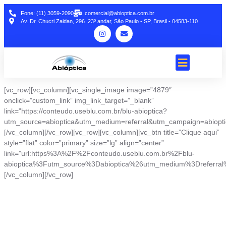
Fone: (11) 3059-2090
comercial@abioptica.com.br
Av. Dr. Chucri Zaidan, 296 ,23º andar, São Paulo - SP, Brasil - 04583-110
[vc_row][vc_column][vc_single_image image=”4879″
onclick=”custom_link” img_link_target=”_blank”
link=”https://conteudo.useblu.com.br/blu-abioptica?
utm_source=abioptica&utm_medium=referral&utm_campaign=abiopti
[/vc_column][/vc_row][vc_row][vc_column][vc_btn title=”Clique aqui”
style=”flat” color=”primary” size=”lg” align=”center”
link=”url:https%3A%2F%2Fconteudo.useblu.com.br%2Fblu-
abioptica%3Futm_source%3Dabioptica%26utm_medium%3Dreferral%2
[/vc_column][/vc_row]
Junte-se a Abióptica, a mais
representativa instituição do setor óptico