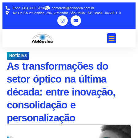
Fone: (11) 3059-2090
comercial@abioptica.com.br
Av. Dr. Chucri Zaidan, 296 ,23º andar, São Paulo - SP, Brasil - 04583-110
NOTÍCIAS
As transformações do
setor óptico na última
década: entre inovação,
consolidação e
personalização