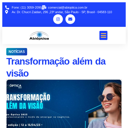
Fone: (11) 3059-2090
comercial@abioptica.com.br
Av. Dr. Chucri Zaidan, 296 ,23º andar, São Paulo - SP, Brasil - 04583-110
NOTÍCIAS
Transformação além da
visão