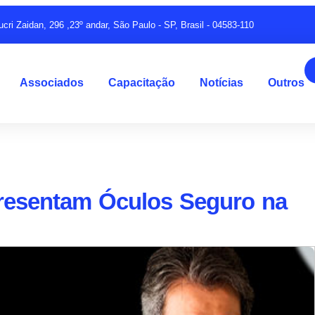
ucri Zaidan, 296 ,23º andar, São Paulo - SP, Brasil - 04583-110
Associados
Capacitação
Notícias
Outros
resentam Óculos Seguro na