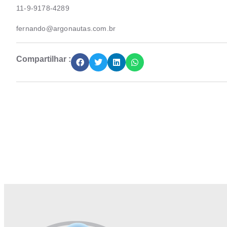
11-9-9178-4289
fernando@argonautas.com.br
Compartilhar :
Junte-se a Abióptica, a mais representativa 