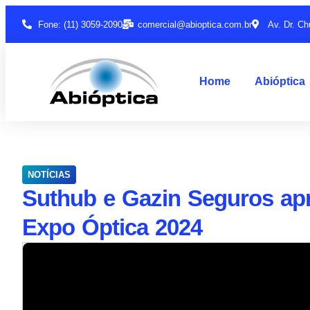
Fone: (11) 3059-2090
comercial@abioptica.com.br
Av. Dr. Ch
Home
Abióptica
NOTÍCIAS
Suthub e Gazin Seguros ap
Expo Óptica 2024