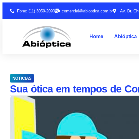
Fone: (11) 3059-2090
comercial@abioptica.com.br
Av. Dr. Ch
Home
Abióptica
NOTÍCIAS
Sua ótica em tempos de Co