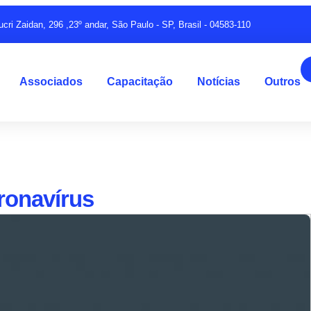
ucri Zaidan, 296 ,23º andar, São Paulo - SP, Brasil - 04583-110
Associados
Capacitação
Notícias
Outros
ronavírus