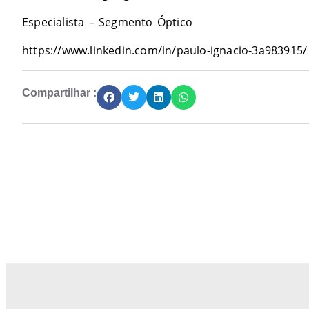
Especialista – Segmento Óptico
https://www.linkedin.com/in/paulo-ignacio-3a983915/
Compartilhar :
Junte-se a Abióptica, a mais representativa 