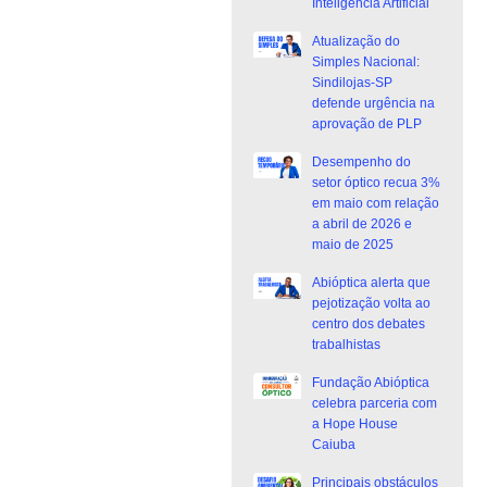
Inteligência Artificial
Atualização do
Simples Nacional:
Sindilojas-SP
defende urgência na
aprovação de PLP
Desempenho do
setor óptico recua 3%
em maio com relação
a abril de 2026 e
maio de 2025
Abióptica alerta que
pejotização volta ao
centro dos debates
trabalhistas
Fundação Abióptica
celebra parceria com
a Hope House
Caiuba
Principais obstáculos