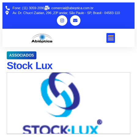
Fone: (11) 3059-2090
comercial@abioptica.com.br
Av. Dr. Chucri Zaidan, 296 ,23º andar, São Paulo - SP, Brasil - 04583-110
ASSOCIADOS
Stock Lux