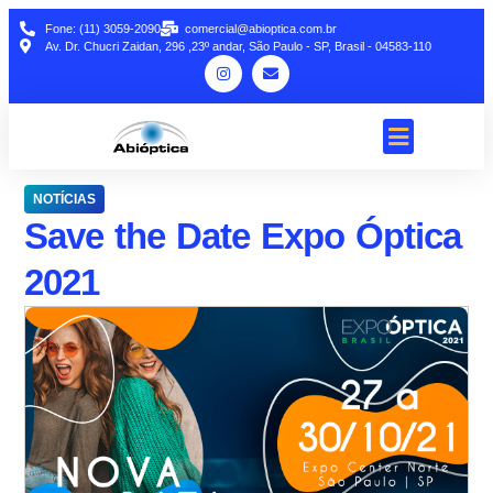
Fone: (11) 3059-2090
comercial@abioptica.com.br
Av. Dr. Chucri Zaidan, 296 ,23º andar, São Paulo - SP, Brasil - 04583-110
NOTÍCIAS
Save the Date Expo Óptica
2021