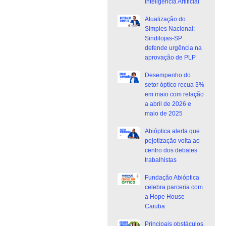
Inteligência Artificial
Atualização do
Simples Nacional:
Sindilojas-SP
defende urgência na
aprovação de PLP
Desempenho do
setor óptico recua 3%
em maio com relação
a abril de 2026 e
maio de 2025
Abióptica alerta que
pejotização volta ao
centro dos debates
trabalhistas
Fundação Abióptica
celebra parceria com
a Hope House
Caiuba
Principais obstáculos