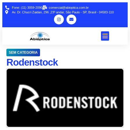
Fone: (11) 3059-2090
comercial@abioptica.com.br
Av. Dr. Chucri Zaidan, 296 ,23º andar, São Paulo - SP, Brasil - 04583-110
SEM CATEGORIA
Rodenstock