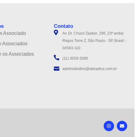
os
Contato
m Associado
Av. Dr. Chucri Zaidan, 296 ,23º andar,
Regus Torre Z, São Paulo - SP, Brasil -
e Associados
04583-110
e os Associados
(11) 3059-2090
administrativo@abioptica.com.br