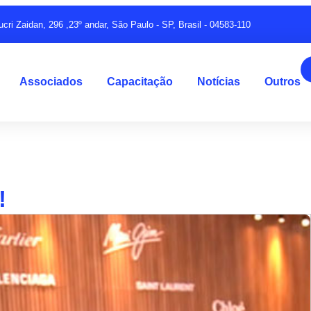
ucri Zaidan, 296 ,23º andar, São Paulo - SP, Brasil - 04583-110
Associados
Capacitação
Notícias
Outros
!