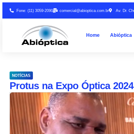
Fone: (11) 3059-2090
comercial@abioptica.com.br
Av. Dr. Ch
Home
Abióptica
NOTÍCIAS
Protus na Expo Óptica 2024