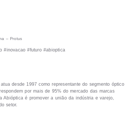
ma – Protus
o #inovacao #futuro #abioptica
ca atua desde 1997 como representante do segmento óptico
e respondem por mais de 95% do mercado das marcas
a Abióptica é promover a união da indústria e varejo,
o setor.