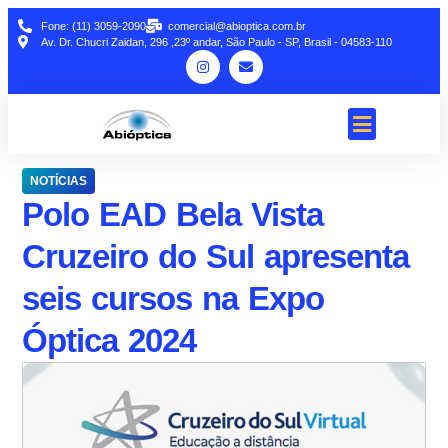
Fone: (11) 3059-2090
comercial@abioptica.com.br
Av. Dr. Chucri Zaidan, 296 ,23º andar, São Paulo - SP, Brasil - 04583-110
NOTÍCIAS
Polo EAD Bela Vista
Cruzeiro do Sul apresenta
seis cursos na Expo
Óptica 2024