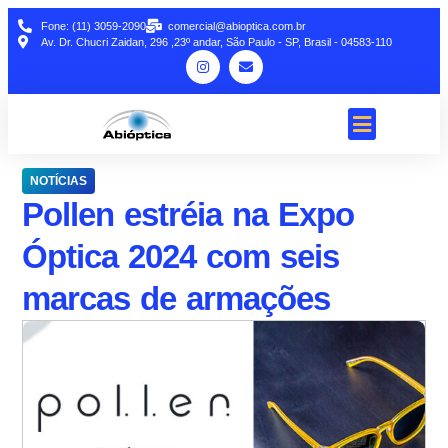
Fone: (11) 3059-2090
comercial@abioptica.com.br
Av. Dr. Chucri Zaidan, 296 ,23º andar, São Paulo - SP, Brasil - 04583-110
NOTÍCIAS
Pollen estréia na Expo
Óptica 2024 com seis
marcas de armações