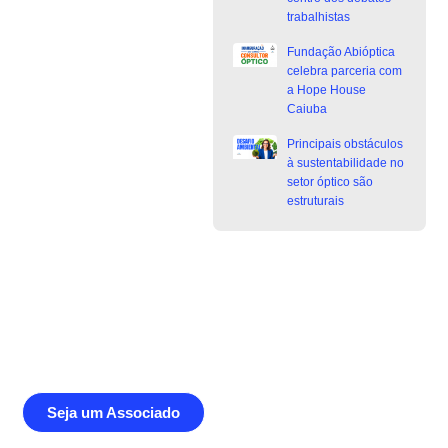
trabalhistas
Fundação Abióptica
celebra parceria com
a Hope House
Caiuba
Principais obstáculos
à sustentabilidade no
setor óptico são
estruturais
Junte-se a Abióptica, a mais
representativa instituição do setor óptico
brasileiro
Seja um Associado