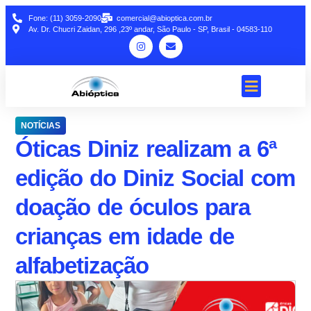
Fone: (11) 3059-2090
comercial@abioptica.com.br
Av. Dr. Chucri Zaidan, 296 ,23º andar, São Paulo - SP, Brasil - 04583-110
NOTÍCIAS
Óticas Diniz realizam a 6ª
edição do Diniz Social com
doação de óculos para
crianças em idade de
alfabetização