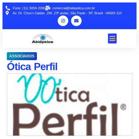
Fone: (11) 3059-2090
comercial@abioptica.com.br
Av. Dr. Chucri Zaidan, 296 ,23º andar, São Paulo - SP, Brasil - 04583-110
ASSOCIADOS
Ótica Perfil