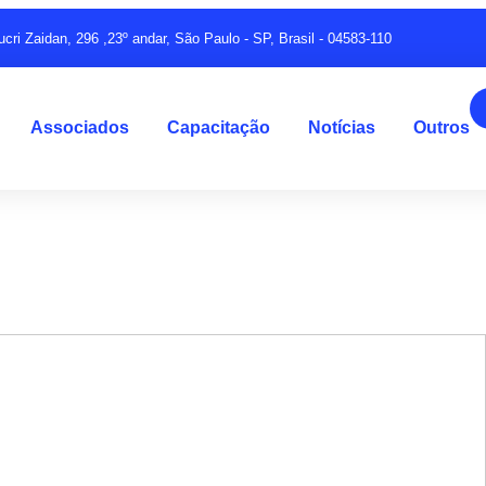
ucri Zaidan, 296 ,23º andar, São Paulo - SP, Brasil - 04583-110
Associados
Capacitação
Notícias
Outros