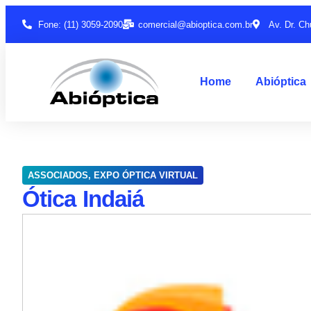
Fone: (11) 3059-2090
comercial@abioptica.com.br
Av. Dr. Ch
Home
Abióptica
ASSOCIADOS
,
EXPO ÓPTICA VIRTUAL
Ótica Indaiá