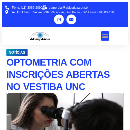
Fone: (11) 3059-2090
comercial@abioptica.com.br
Av. Dr. Chucri Zaidan, 296 ,23º andar, São Paulo - SP, Brasil - 04583-110
NOTÍCIAS
OPTOMETRIA COM
INSCRIÇÕES ABERTAS
NO VESTIBA UNC