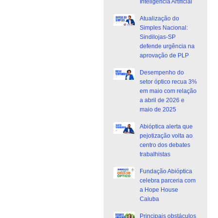
Inteligência Artificial
Atualização do
Simples Nacional:
Sindilojas-SP
defende urgência na
aprovação de PLP
Desempenho do
setor óptico recua 3%
em maio com relação
a abril de 2026 e
maio de 2025
Abióptica alerta que
pejotização volta ao
centro dos debates
trabalhistas
Fundação Abióptica
celebra parceria com
a Hope House
Caiuba
Principais obstáculos