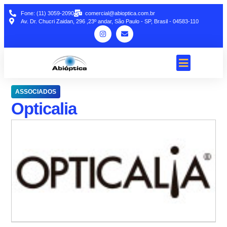
Fone: (11) 3059-2090
comercial@abioptica.com.br
Av. Dr. Chucri Zaidan, 296 ,23º andar, São Paulo - SP, Brasil - 04583-110
ASSOCIADOS
Opticalia