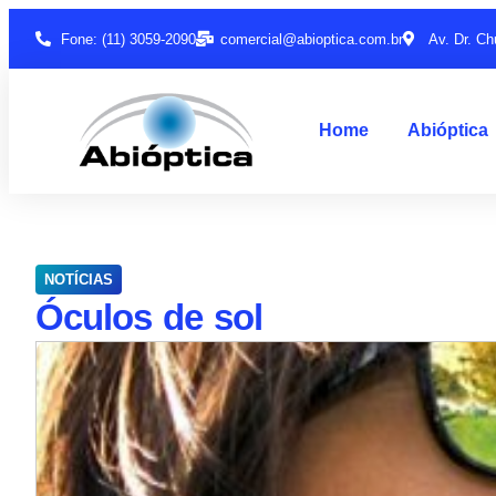
Fone: (11) 3059-2090
comercial@abioptica.com.br
Av. Dr. Ch
Home
Abióptica
NOTÍCIAS
Óculos de sol