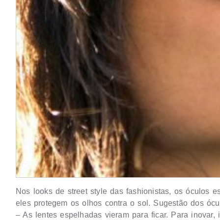
Nos looks de street style das fashionistas, os óculos 
eles protegem os olhos contra o sol. Sugestão dos ócu
– As lentes espelhadas vieram para ficar. Para inovar,