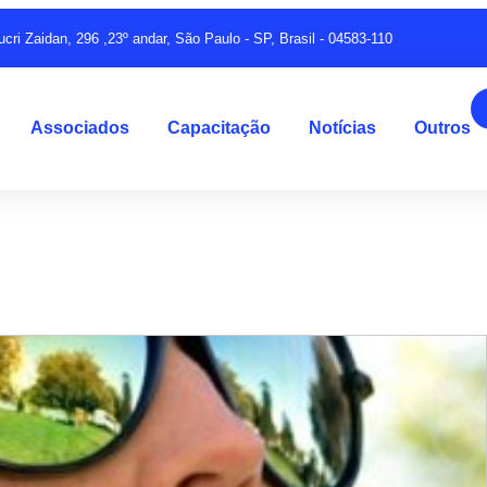
ucri Zaidan, 296 ,23º andar, São Paulo - SP, Brasil - 04583-110
Associados
Capacitação
Notícias
Outros