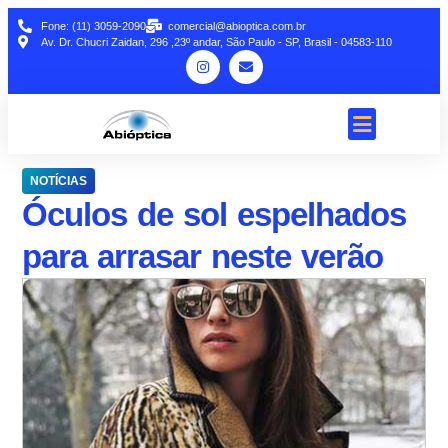
Fone: (11) 3059-2090
comercial@abioptica.com.br
Av. Dr. Chucri Zaidan, 296 ,23º andar, São Paulo - SP, Brasil - 04583-110
NOTÍCIAS
Óculos de sol espelhados
para arrasar neste verão